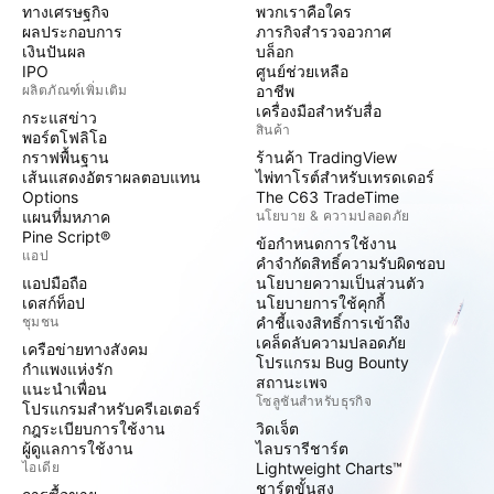
ทางเศรษฐกิจ
พวกเราคือใคร
ผลประกอบการ
ภารกิจสำรวจอวกาศ
เงินปันผล
บล็อก
IPO
ศูนย์ช่วยเหลือ
ผลิตภัณฑ์เพิ่มเติม
อาชีพ
เครื่องมือสำหรับสื่อ
กระแสข่าว
สินค้า
พอร์ตโฟลิโอ
กราฟพื้นฐาน
ร้านค้า TradingView
เส้นแสดงอัตราผลตอบแทน
ไพ่ทาโรต์สำหรับเทรดเดอร์
Options
The C63 TradeTime
แผนที่มหภาค
นโยบาย & ความปลอดภัย
Pine Script®
ข้อกำหนดการใช้งาน
แอป
คำจำกัดสิทธิ์ความรับผิดชอบ
แอปมือถือ
นโยบายความเป็นส่วนตัว
เดสก์ท็อป
นโยบายการใช้คุกกี้
ชุมชน
คำชี้แจงสิทธิ์การเข้าถึง
เคล็ดลับความปลอดภัย
เครือข่ายทางสังคม
โปรแกรม Bug Bounty
กำแพงแห่งรัก
สถานะเพจ
แนะนำเพื่อน
โซลูชันสำหรับธุรกิจ
โปรแกรมสำหรับครีเอเตอร์
กฎระเบียบการใช้งาน
วิดเจ็ต
ผู้ดูแลการใช้งาน
ไลบรารีชาร์ต
ไอเดีย
Lightweight Charts™
ชาร์ตขั้นสูง