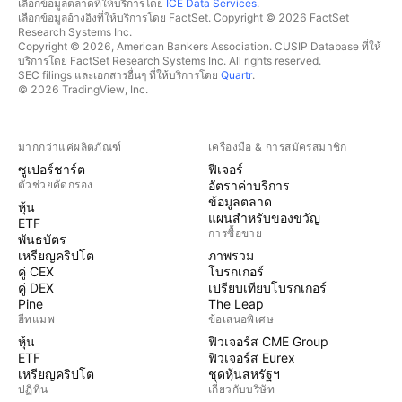
เลือกข้อมูลตลาดที่ให้บริการโดย
ICE Data Services
.
เลือกข้อมูลอ้างอิงที่ให้บริการโดย FactSet. Copyright © 2026 FactSet
Research Systems Inc.
Copyright © 2026, American Bankers Association. CUSIP Database ที่ให้
บริการโดย FactSet Research Systems Inc. All rights reserved.
SEC filings และเอกสารอื่นๆ ที่ให้บริการโดย
Quartr
.
© 2026 TradingView, Inc.
มากกว่าแค่ผลิตภัณฑ์
เครื่องมือ & การสมัครสมาชิก
ซูเปอร์ชาร์ต
ฟีเจอร์
ตัวช่วยคัดกรอง
อัตราค่าบริการ
ข้อมูลตลาด
หุ้น
แผนสำหรับของขวัญ
ETF
การซื้อขาย
พันธบัตร
เหรียญคริปโต
ภาพรวม
คู่ CEX
โบรกเกอร์
คู่ DEX
เปรียบเทียบโบรกเกอร์
Pine
The Leap
ฮีทแมพ
ข้อเสนอพิเศษ
หุ้น
ฟิวเจอร์ส CME Group
ETF
ฟิวเจอร์ส Eurex
เหรียญคริปโต
ชุดหุ้นสหรัฐฯ
ปฏิทิน
เกี่ยวกับบริษัท