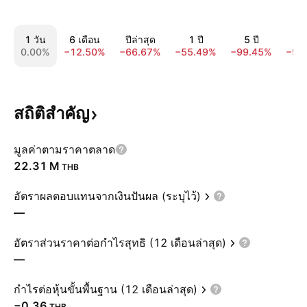
1 วัน
6 เดือน
ปีล่าสุด
1 ปี
5 ปี
10
0.00%
−12.50%
−66.67%
−55.49%
−99.45%
−99
สถิติสำคัญ
มูลค่าตามราคาตลาด
‪22.31 M‬
THB
อัตราผลตอบแทนจากเงินปันผล (ระบุไว้)
—
อัตราส่วนราคาต่อกำไรสุทธิ (12 เดือนล่าสุด)
—
กำไรต่อหุ้นขั้นพื้นฐาน (12 เดือนล่าสุด)
−0.36
THB