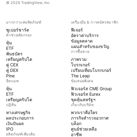
© 2026 TradingView, Inc.
มากกว่าแค่ผลิตภัณฑ์
เครื่องมือ & การสมัครสมาชิก
ซูเปอร์ชาร์ต
ฟีเจอร์
ตัวช่วยคัดกรอง
อัตราค่าบริการ
ข้อมูลตลาด
หุ้น
แผนสำหรับของขวัญ
ETF
การซื้อขาย
พันธบัตร
เหรียญคริปโต
ภาพรวม
คู่ CEX
โบรกเกอร์
คู่ DEX
เปรียบเทียบโบรกเกอร์
Pine
The Leap
ฮีทแมพ
ข้อเสนอพิเศษ
หุ้น
ฟิวเจอร์ส CME Group
ETF
ฟิวเจอร์ส Eurex
เหรียญคริปโต
ชุดหุ้นสหรัฐฯ
ปฏิทิน
เกี่ยวกับบริษัท
ทางเศรษฐกิจ
พวกเราคือใคร
ผลประกอบการ
ภารกิจสำรวจอวกาศ
เงินปันผล
บล็อก
IPO
ศูนย์ช่วยเหลือ
ผลิตภัณฑ์เพิ่มเติม
อาชีพ