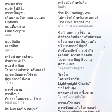
เครื่องมือสำหรับสื่อ
กระแสข่าว
สินค้า
พอร์ตโฟลิโอ
กราฟพื้นฐาน
ร้านค้า TradingView
เส้นแสดงอัตราผลตอบแทน
ไพ่ทาโรต์สำหรับเทรดเดอร์
Options
The C63 TradeTime
แผนที่มหภาค
นโยบาย & ความปลอดภัย
Pine Script®
ข้อกำหนดการใช้งาน
แอป
คำจำกัดสิทธิ์ความรับผิดชอบ
แอปมือถือ
นโยบายความเป็นส่วนตัว
เดสก์ท็อป
นโยบายการใช้คุกกี้
ชุมชน
คำชี้แจงสิทธิ์การเข้าถึง
เคล็ดลับความปลอดภัย
เครือข่ายทางสังคม
โปรแกรม Bug Bounty
กำแพงแห่งรัก
สถานะเพจ
แนะนำเพื่อน
โซลูชันสำหรับธุรกิจ
โปรแกรมสำหรับครีเอเตอร์
กฎระเบียบการใช้งาน
วิดเจ็ต
ผู้ดูแลการใช้งาน
ไลบรารีชาร์ต
ไอเดีย
Lightweight Charts™
ชาร์ตขั้นสูง
การซื้อขาย
แพลตฟอร์มการซื้อขาย
การศึกษา
โอกาสในการเติบโต
คัดสรรโดยบรรณาธิการ
PINE SCRIPT
การลงโฆษณา
การเชื่อมต่อกับโบรกเกอร์
อินดิเคเตอร์ & กลยุทธ์
โปรแกรมสำหรับพาร์ทเนอร์