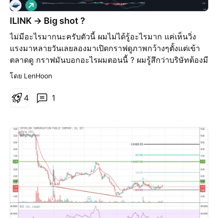
เ
พิ่
ILINK -> Big shot ?
ม
ไม่มีอะไรมากนะครับตัวนี้ ผมไม่ได้รู้อะไรมาก แค่เห็นวิ่ง
ขึ้
น
แรงมาหลายวันเลยลองมาเปิดกราฟดูภาพกว้างๆตั้งแต่เข้า
ตลาดดู กราฟมันบอกอะไรผมตอนนี้ ? ผมรู้สึกว่าบริษัทต้องมี
อะไรเปลี่ยนแปลงในแง่ที่จะสามารถทำให้เติบโตได้ระยะยาว
โดย LenHoon
ซึ่งผมไม่รู้ว่าคืออะไร ใครรู้บอกผมหน่อยนะค้าบบ แค่ความ
รู้สึกล้วนๆนะ ยังไม่หาข้อมูลเลย เดาเอาก่อน555 อันนี้มั่ว
4
1
เอาครับ รู้แค่เป็นบริษัทแม่ของ ITEL แล้ว ITEL วิ่งขึ้นมาพอ
สมควรแล้ว