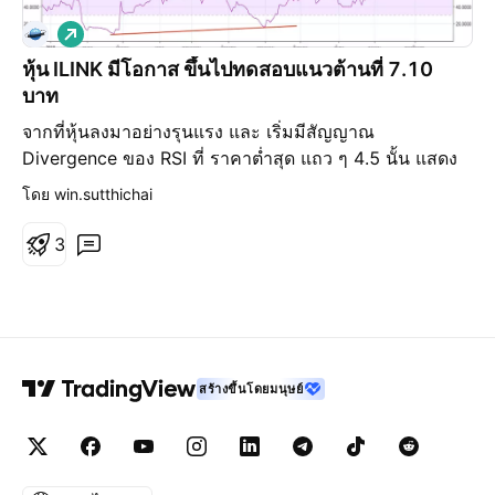
เ
พิ่
หุ้น ILINK มีโอกาส ขึ้นไปทดสอบแนวต้านที่ 7.10
ม
บาท
ขึ้
น
จากที่หุ้นลงมาอย่างรุนแรง และ เริ่มมีสัญญาณ
Divergence ของ RSI ที่ ราคาต่ำสุด แถว ๆ 4.5 นั้น แสดง
ให้เห็นว่า การลงของหุ้นตัวนี้ เริ่มมีอาการอ่อนแรง และ
โดย win.sutthichai
ราคา เริ่ม ทำ higher low ที่ราคา 5 บาท จะยืนยันได้ก็ต่อ
เมื่อ ราคา สามารถทำ new high ที่ 5.6 ได้ ณ ระดับราคา
3
นั้นเป็นสัญญาณซื้ออย่างชัดเจน โดยมีเป้าหมายราคาถัดไปที่
7.10 บาท ซึ่งเป็น แนวต้านเดิม และ แนว Fibonacci ที่
161.8% แต่จากการที่หุ้นได้ผ่านการลงที่รุนแรงมา ราคาน่า
จะเกิดการแกว่งตัวที่ แนว Fibonacci 100% คือ ราคา 6.25
ก่อนถือเป็นแนวระวังที่ควรจับตามอง
สร้างขึ้นโดยมนุษย์