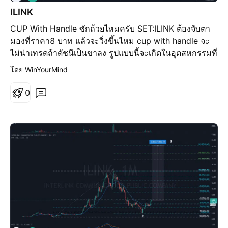
พิ่
ILINK
ม
CUP With Handle ซักถ้วยไหมครับ SET:ILINK ต้องจับตา
ขึ้
น
มองที่ราคา8 บาท แล้วจะวิ่งขึ้นไหม cup with handle จะ
ไม่น่าเทรดถ้าดัชนีเป็นขาลง รูปแบบนี้จะเกิดในอุตสหกรรมที่
แข็งแกร่ง วอลุ่มในช่วงที่ย่อทำรูปถ้วย ควรทำทรงตัว U ด้วย
โดย WinYourMind
คือขอบวอลุ่มสูง ช่วงก้นถ้วย วอลุ่มควรลดลง ยิ่งแห้งยิ่งดี
เพราะมันสื่อว่าคนไม่สนใจการซื้อขายแล้ว
0