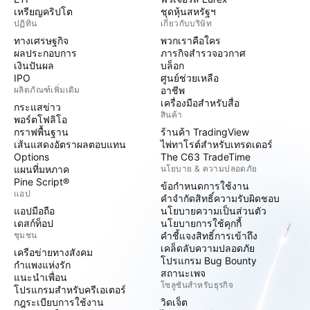
เหรียญคริปโต
ชุดหุ้นสหรัฐฯ
ปฏิทิน
เกี่ยวกับบริษัท
ทางเศรษฐกิจ
พวกเราคือใคร
ผลประกอบการ
ภารกิจสำรวจอวกาศ
เงินปันผล
บล็อก
IPO
ศูนย์ช่วยเหลือ
ผลิตภัณฑ์เพิ่มเติม
อาชีพ
เครื่องมือสำหรับสื่อ
กระแสข่าว
สินค้า
พอร์ตโฟลิโอ
กราฟพื้นฐาน
ร้านค้า TradingView
เส้นแสดงอัตราผลตอบแทน
ไพ่ทาโรต์สำหรับเทรดเดอร์
Options
The C63 TradeTime
แผนที่มหภาค
นโยบาย & ความปลอดภัย
Pine Script®
ข้อกำหนดการใช้งาน
แอป
คำจำกัดสิทธิ์ความรับผิดชอบ
แอปมือถือ
นโยบายความเป็นส่วนตัว
เดสก์ท็อป
นโยบายการใช้คุกกี้
ชุมชน
คำชี้แจงสิทธิ์การเข้าถึง
เคล็ดลับความปลอดภัย
เครือข่ายทางสังคม
โปรแกรม Bug Bounty
กำแพงแห่งรัก
สถานะเพจ
แนะนำเพื่อน
โซลูชันสำหรับธุรกิจ
โปรแกรมสำหรับครีเอเตอร์
กฎระเบียบการใช้งาน
วิดเจ็ต