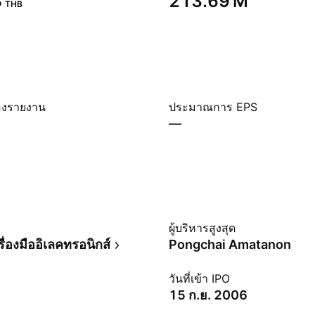
‬
‪213.69 M‬
THB
องรายงาน
ประมาณการ EPS
—
ม
ผู้บริหารสูงสุด
ื่องมืออิเลคทรอนิกส์
Pongchai Amatanon
วันที่เข้า IPO
15 ก.ย. 2006