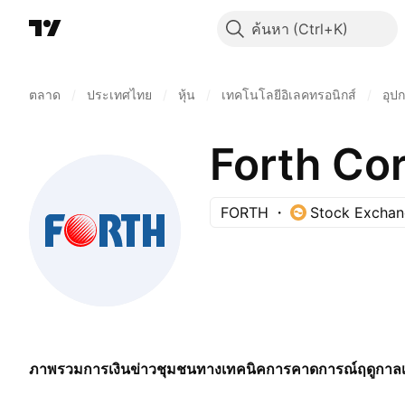
ค้นหา
ตลาด
/
ประเทศไทย
/
หุ้น
/
เทคโนโลยีอิเลคทรอนิกส์
/
อุปก
Forth Cor
FORTH
Stock Exchan
ภาพรวม
การเงิน
ข่าว
ชุมชน
ทางเทคนิค
การคาดการณ์
ฤดูกาล