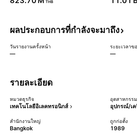
‪823.70 M‬
‪11.01 B
THB
ผลประกอบการที่กำลังจะมาถึง
วันรายงานครั้งหน้า
ระยะเวลาข
—
—
รายละเอียด
หมวดธุรกิจ
อุตสาหกรร
เทคโนโลยีอิเลคทรอนิกส์
อุปกรณ์/เคร
สำนักงานใหญ่
ถูกก่อตั้ง
Bangkok
1989