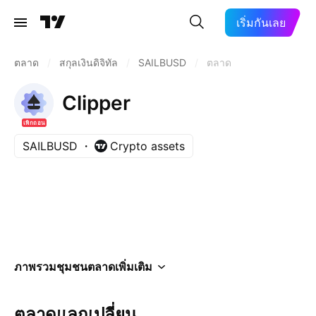
เริ่มกันเลย
ตลาด
/
สกุลเงินดิจิทัล
/
SAILBUSD
/
ตลาด
Clipper
เพิกถอน
SAILBUSD
Crypto assets
ภาพรวม
ชุมชน
ตลาด
เพิ่มเติม
ตลาดแลกเปลี่ยน