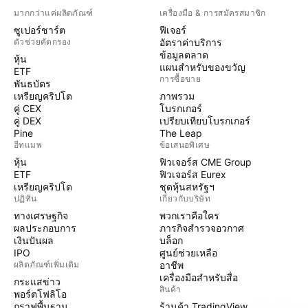
มากกว่าแค่ผลิตภัณฑ์
เครื่องมือ & การสมัครสมาชิก
ซูเปอร์ชาร์ต
ฟีเจอร์
ตัวช่วยคัดกรอง
อัตราค่าบริการ
ข้อมูลตลาด
หุ้น
แผนสำหรับของขวัญ
ETF
การซื้อขาย
พันธบัตร
เหรียญคริปโต
ภาพรวม
คู่ CEX
โบรกเกอร์
คู่ DEX
เปรียบเทียบโบรกเกอร์
Pine
The Leap
ฮีทแมพ
ข้อเสนอพิเศษ
หุ้น
ฟิวเจอร์ส CME Group
ETF
ฟิวเจอร์ส Eurex
เหรียญคริปโต
ชุดหุ้นสหรัฐฯ
ปฏิทิน
เกี่ยวกับบริษัท
ทางเศรษฐกิจ
พวกเราคือใคร
ผลประกอบการ
ภารกิจสำรวจอวกาศ
เงินปันผล
บล็อก
IPO
ศูนย์ช่วยเหลือ
ผลิตภัณฑ์เพิ่มเติม
อาชีพ
เครื่องมือสำหรับสื่อ
กระแสข่าว
สินค้า
พอร์ตโฟลิโอ
กราฟพื้นฐาน
ร้านค้า TradingView