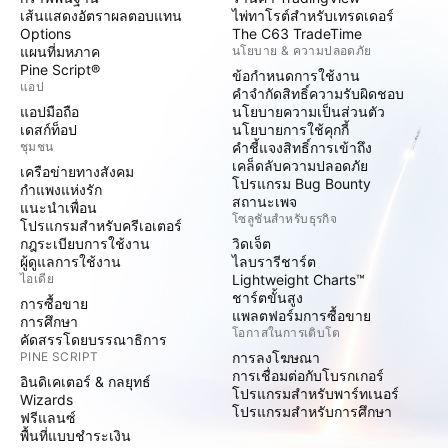
เส้นแสดงอัตราผลตอบแทน
ไพ่ทาโรต์สำหรับเทรดเดอร์
Options
The C63 TradeTime
แผนที่มหภาค
นโยบาย & ความปลอดภัย
Pine Script®
ข้อกำหนดการใช้งาน
แอป
คำจำกัดสิทธิ์ความรับผิดชอบ
แอปมือถือ
นโยบายความเป็นส่วนตัว
เดสก์ท็อป
นโยบายการใช้คุกกี้
ชุมชน
คำชี้แจงสิทธิ์การเข้าถึง
เคล็ดลับความปลอดภัย
เครือข่ายทางสังคม
โปรแกรม Bug Bounty
กำแพงแห่งรัก
สถานะเพจ
แนะนำเพื่อน
โซลูชันสำหรับธุรกิจ
โปรแกรมสำหรับครีเอเตอร์
กฎระเบียบการใช้งาน
วิดเจ็ต
ผู้ดูแลการใช้งาน
ไลบรารีชาร์ต
ไอเดีย
Lightweight Charts™
ชาร์ตขั้นสูง
การซื้อขาย
แพลตฟอร์มการซื้อขาย
การศึกษา
โอกาสในการเติบโต
คัดสรรโดยบรรณาธิการ
PINE SCRIPT
การลงโฆษณา
การเชื่อมต่อกับโบรกเกอร์
อินดิเคเตอร์ & กลยุทธ์
โปรแกรมสำหรับพาร์ทเนอร์
Wizards
โปรแกรมสำหรับการศึกษา
ฟรีแลนซ์
พื้นที่แบบชำระเงิน