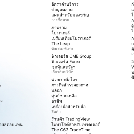
อัตราค่าบริการ
ก
ข้อมูลตลาด
แ
แผนสำหรับของขวัญ
โ
การซื้อขาย
ก
ผ
ภาพรวม
ไ
โบรกเกอร์
เปรียบเทียบโบรกเกอร์
ก
The Leap
ก
ข้อเสนอพิเศษ
ค
P
ฟิวเจอร์ส CME Group
ฟิวเจอร์ส Eurex
อ
ชุดหุ้นสหรัฐฯ
W
เกี่ยวกับบริษัท
ฟ
พ
พวกเราคือใคร
ร
ภารกิจสำรวจอวกาศ
บล็อก
ศูนย์ช่วยเหลือ
ิม
อาชีพ
เครื่องมือสำหรับสื่อ
สินค้า
ร้านค้า TradingView
ราผลตอบแทน
ไพ่ทาโรต์สำหรับเทรดเดอร์
The C63 TradeTime