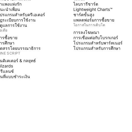
ำแพงแห่งรัก
ไลบรารีชาร์ต
นะนำเพื่อน
Lightweight Charts™
ปรแกรมสำหรับครีเอเตอร์
ชาร์ตขั้นสูง
ฎระเบียบการใช้งาน
แพลตฟอร์มการซื้อขาย
ู้ดูแลการใช้งาน
โอกาสในการเติบโต
อเดีย
การลงโฆษณา
ารซื้อขาย
การเชื่อมต่อกับโบรกเกอร์
ารศึกษา
โปรแกรมสำหรับพาร์ทเนอร์
ัดสรรโดยบรรณาธิการ
โปรแกรมสำหรับการศึกษา
INE SCRIPT
ินดิเคเตอร์ & กลยุทธ์
izards
รีแลนซ์
ื้นที่แบบชำระเงิน