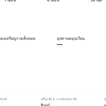
1 เดือน
6 เดือน
ปีล่าสุด
ของเหรียญรวมทั้งหมด
อุปทานหมุนเวียน
—
ภัณฑ์
เครื่องมือ & การสมัครสมาชิก
ช
ฟีเจอร์
เ