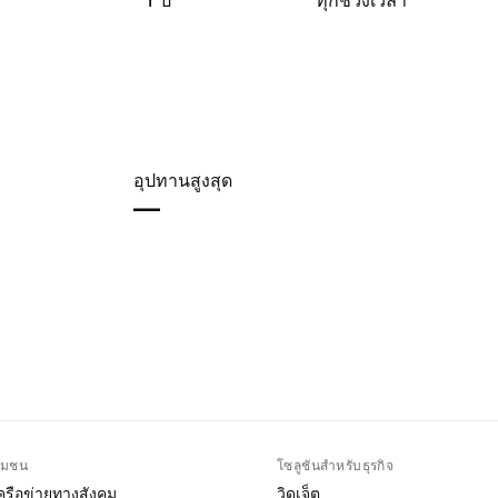
1 ปี
ทุกช่วงเวลา
อุปทานสูงสุด
—
ุมชน
โซลูชันสำหรับธุรกิจ
ครือข่ายทางสังคม
วิดเจ็ต