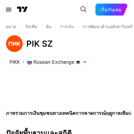
เริ่มกันเลย
ตลาด
/
รัสเซีย
/
หุ้น
/
การเงิน
/
การพัฒนาด้านอสังหาริมทรัพ
PIK SZ
PIKK
Russian Exchange
ภาพรวม
การเงิน
ชุมชน
ทางเทคนิค
การคาดการณ์
ฤดูกาล
เพิ่มเต
ปัจจัยพื้นฐานและสถิติ