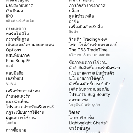
ผลประกอบการ
ภารกิจสำรวจอวกาศ
เงินปันผล
บล็อก
IPO
ศูนย์ช่วยเหลือ
ผลิตภัณฑ์เพิ่มเติม
อาชีพ
เครื่องมือสำหรับสื่อ
กระแสข่าว
สินค้า
พอร์ตโฟลิโอ
กราฟพื้นฐาน
ร้านค้า TradingView
เส้นแสดงอัตราผลตอบแทน
ไพ่ทาโรต์สำหรับเทรดเดอร์
Options
The C63 TradeTime
แผนที่มหภาค
นโยบาย & ความปลอดภัย
Pine Script®
ข้อกำหนดการใช้งาน
แอป
คำจำกัดสิทธิ์ความรับผิดชอบ
แอปมือถือ
นโยบายความเป็นส่วนตัว
เดสก์ท็อป
นโยบายการใช้คุกกี้
ชุมชน
คำชี้แจงสิทธิ์การเข้าถึง
เคล็ดลับความปลอดภัย
เครือข่ายทางสังคม
โปรแกรม Bug Bounty
กำแพงแห่งรัก
สถานะเพจ
แนะนำเพื่อน
โซลูชันสำหรับธุรกิจ
โปรแกรมสำหรับครีเอเตอร์
กฎระเบียบการใช้งาน
วิดเจ็ต
ผู้ดูแลการใช้งาน
ไลบรารีชาร์ต
ไอเดีย
Lightweight Charts™
ชาร์ตขั้นสูง
การซื้อขาย