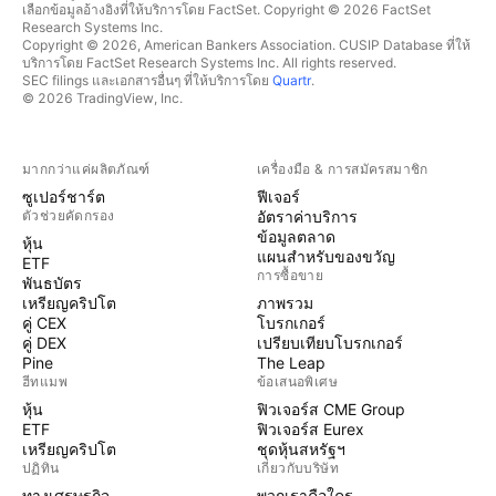
เลือกข้อมูลอ้างอิงที่ให้บริการโดย FactSet. Copyright © 2026 FactSet
Research Systems Inc.
Copyright © 2026, American Bankers Association. CUSIP Database ที่ให้
บริการโดย FactSet Research Systems Inc. All rights reserved.
SEC filings และเอกสารอื่นๆ ที่ให้บริการโดย
Quartr
.
© 2026 TradingView, Inc.
มากกว่าแค่ผลิตภัณฑ์
เครื่องมือ & การสมัครสมาชิก
ซูเปอร์ชาร์ต
ฟีเจอร์
ตัวช่วยคัดกรอง
อัตราค่าบริการ
ข้อมูลตลาด
หุ้น
แผนสำหรับของขวัญ
ETF
การซื้อขาย
พันธบัตร
เหรียญคริปโต
ภาพรวม
คู่ CEX
โบรกเกอร์
คู่ DEX
เปรียบเทียบโบรกเกอร์
Pine
The Leap
ฮีทแมพ
ข้อเสนอพิเศษ
หุ้น
ฟิวเจอร์ส CME Group
ETF
ฟิวเจอร์ส Eurex
เหรียญคริปโต
ชุดหุ้นสหรัฐฯ
ปฏิทิน
เกี่ยวกับบริษัท
ทางเศรษฐกิจ
พวกเราคือใคร