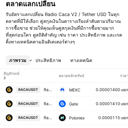
ตลาดแลกเปลี่ยน
รับอัตราแลกเปลี่ยน Radio Caca V2 / Tether USD ในทุก
ตลาดที่มีให้เลือก คู่สกุลเงินในตารางเรียงลำดับตามปริมาณ
การซื้อขาย ช่วยให้คุณเห็นคู่สกุลเงินที่มีการซื้อขายมาก
ที่สุดก่อนใคร ดูสถิติสำคัญ เช่น ราคา ประสิทธิภาพ และเรต
ติ้งทางเทคนิคตามอินดิเคเตอร์ต่างๆ
ภาพรวม
เพิ่มเติม
ประสิทธิภาพ
ทางเทคนิค
สัญลักษณ์
ตลาดหลักทรัพย์
ราค
Radio Caca / USDT
0.00001400
MEXC
RACAUSDT
USD
Radio Caca/Tether
0.00001410
Gate
RACAUSDT
USD
Radio Caca V2 / Tether USD
0.0000115
Poloniex
RACAUSDT
USD