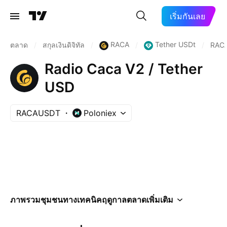
เริ่มกันเลย
RACA
Tether USDt
ตลาด
/
สกุลเงินดิจิทัล
/
/
/
RAC
Radio Caca V2 / Tether
USD
RACAUSDT
Poloniex
ภาพรวม
ชุมชน
ทางเทคนิค
ฤดูกาล
ตลาด
เพิ่มเติม