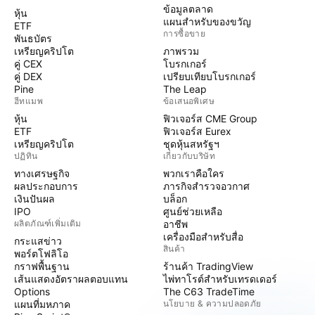
ข้อมูลตลาด
หุ้น
แผนสำหรับของขวัญ
ETF
การซื้อขาย
พันธบัตร
เหรียญคริปโต
ภาพรวม
คู่ CEX
โบรกเกอร์
คู่ DEX
เปรียบเทียบโบรกเกอร์
Pine
The Leap
ฮีทแมพ
ข้อเสนอพิเศษ
หุ้น
ฟิวเจอร์ส CME Group
ETF
ฟิวเจอร์ส Eurex
เหรียญคริปโต
ชุดหุ้นสหรัฐฯ
ปฏิทิน
เกี่ยวกับบริษัท
ทางเศรษฐกิจ
พวกเราคือใคร
ผลประกอบการ
ภารกิจสำรวจอวกาศ
เงินปันผล
บล็อก
IPO
ศูนย์ช่วยเหลือ
ผลิตภัณฑ์เพิ่มเติม
อาชีพ
เครื่องมือสำหรับสื่อ
กระแสข่าว
สินค้า
พอร์ตโฟลิโอ
กราฟพื้นฐาน
ร้านค้า TradingView
เส้นแสดงอัตราผลตอบแทน
ไพ่ทาโรต์สำหรับเทรดเดอร์
Options
The C63 TradeTime
แผนที่มหภาค
นโยบาย & ความปลอดภัย