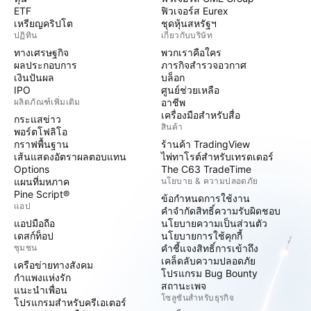
ETF
ฟิวเจอร์ส Eurex
เหรียญคริปโต
ชุดหุ้นสหรัฐฯ
ปฏิทิน
เกี่ยวกับบริษัท
ทางเศรษฐกิจ
พวกเราคือใคร
ผลประกอบการ
ภารกิจสำรวจอวกาศ
เงินปันผล
บล็อก
IPO
ศูนย์ช่วยเหลือ
ผลิตภัณฑ์เพิ่มเติม
อาชีพ
เครื่องมือสำหรับสื่อ
กระแสข่าว
สินค้า
พอร์ตโฟลิโอ
กราฟพื้นฐาน
ร้านค้า TradingView
เส้นแสดงอัตราผลตอบแทน
ไพ่ทาโรต์สำหรับเทรดเดอร์
Options
The C63 TradeTime
แผนที่มหภาค
นโยบาย & ความปลอดภัย
Pine Script®
ข้อกำหนดการใช้งาน
แอป
คำจำกัดสิทธิ์ความรับผิดชอบ
แอปมือถือ
นโยบายความเป็นส่วนตัว
เดสก์ท็อป
นโยบายการใช้คุกกี้
ชุมชน
คำชี้แจงสิทธิ์การเข้าถึง
เคล็ดลับความปลอดภัย
เครือข่ายทางสังคม
โปรแกรม Bug Bounty
กำแพงแห่งรัก
สถานะเพจ
แนะนำเพื่อน
โซลูชันสำหรับธุรกิจ
โปรแกรมสำหรับครีเอเตอร์