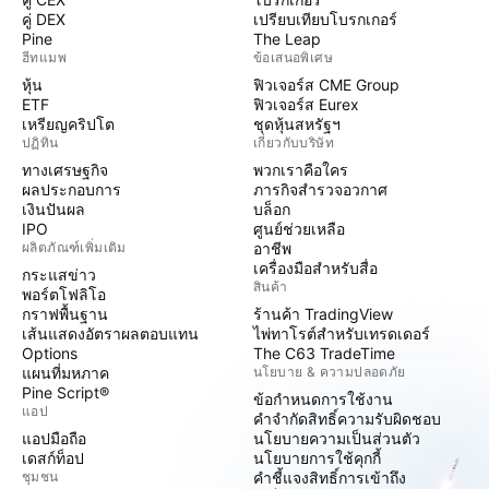
คู่ DEX
เปรียบเทียบโบรกเกอร์
Pine
The Leap
ฮีทแมพ
ข้อเสนอพิเศษ
หุ้น
ฟิวเจอร์ส CME Group
ETF
ฟิวเจอร์ส Eurex
เหรียญคริปโต
ชุดหุ้นสหรัฐฯ
ปฏิทิน
เกี่ยวกับบริษัท
ทางเศรษฐกิจ
พวกเราคือใคร
ผลประกอบการ
ภารกิจสำรวจอวกาศ
เงินปันผล
บล็อก
IPO
ศูนย์ช่วยเหลือ
ผลิตภัณฑ์เพิ่มเติม
อาชีพ
เครื่องมือสำหรับสื่อ
กระแสข่าว
สินค้า
พอร์ตโฟลิโอ
กราฟพื้นฐาน
ร้านค้า TradingView
เส้นแสดงอัตราผลตอบแทน
ไพ่ทาโรต์สำหรับเทรดเดอร์
Options
The C63 TradeTime
แผนที่มหภาค
นโยบาย & ความปลอดภัย
Pine Script®
ข้อกำหนดการใช้งาน
แอป
คำจำกัดสิทธิ์ความรับผิดชอบ
แอปมือถือ
นโยบายความเป็นส่วนตัว
เดสก์ท็อป
นโยบายการใช้คุกกี้
ชุมชน
คำชี้แจงสิทธิ์การเข้าถึง