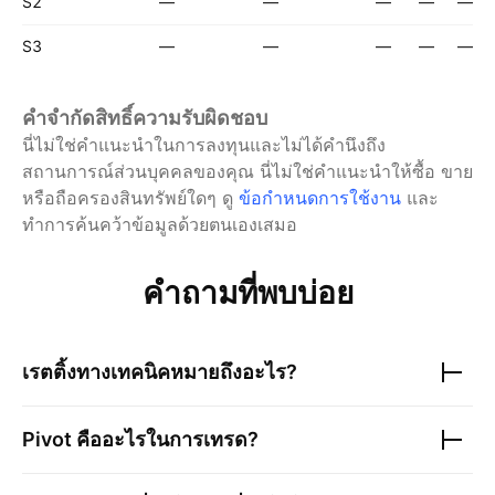
S2
—
—
—
—
—
S3
—
—
—
—
—
คำจำกัดสิทธิ์ความรับผิดชอบ
นี่ไม่ใช่คำแนะนำในการลงทุนและไม่ได้คำนึงถึง
สถานการณ์ส่วนบุคคลของคุณ นี่ไม่ใช่คำแนะนำให้ซื้อ ขาย
หรือถือครองสินทรัพย์ใดๆ
ดู
ข้อกำหนดการใช้งาน
และ
ทำการค้นคว้าข้อมูลด้วยตนเองเสมอ
คำถามที่พบบ่อย
เรตติ้งทางเทคนิคหมายถึงอะไร?
Pivot คืออะไรในการเทรด?