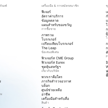
ภัณฑ์
เครื่องมือ & การสมัครสมาชิก
ช
ฟีเจอร์
เ
อัตราค่าบริการ
ก
ข้อมูลตลาด
แ
แผนสำหรับของขวัญ
โ
การซื้อขาย
ก
ผ
ภาพรวม
ไ
โบรกเกอร์
เปรียบเทียบโบรกเกอร์
ก
The Leap
ก
ข้อเสนอพิเศษ
ค
P
ฟิวเจอร์ส CME Group
ฟิวเจอร์ส Eurex
อ
ชุดหุ้นสหรัฐฯ
W
เกี่ยวกับบริษัท
ฟ
พ
พวกเราคือใคร
ร
ภารกิจสำรวจอวกาศ
บล็อก
ศูนย์ช่วยเหลือ
ิม
อาชีพ
เครื่องมือสำหรับสื่อ
สินค้า