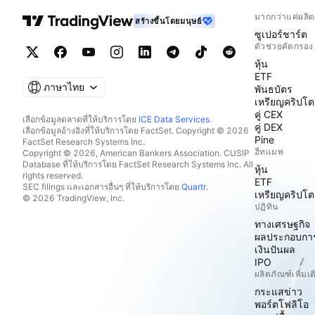
มากกว่าแค่ผลิต
สร้างขึ้นโดยมนุษย์
ซูเปอร์ชาร์ต
ตัวช่วยคัดกรอง
หุ้น
ETF
ภาษาไทย
พันธบัตร
เหรียญคริปโต
คู่ CEX
เลือกข้อมูลตลาดที่ให้บริการโดย
ICE Data Services
.
คู่ DEX
เลือกข้อมูลอ้างอิงที่ให้บริการโดย FactSet. Copyright © 2026
Pine
FactSet Research Systems Inc.
ฮีทแมพ
Copyright © 2026, American Bankers Association. CUSIP
Database ที่ให้บริการโดย FactSet Research Systems Inc. All
หุ้น
rights reserved.
ETF
SEC filings และเอกสารอื่นๆ ที่ให้บริการโดย
Quartr
.
เหรียญคริปโต
© 2026 TradingView, Inc.
ปฏิทิน
ทางเศรษฐกิจ
ผลประกอบกา
เงินปันผล
IPO
ผลิตภัณฑ์เพิ่มเต
กระแสข่าว
พอร์ตโฟลิโอ