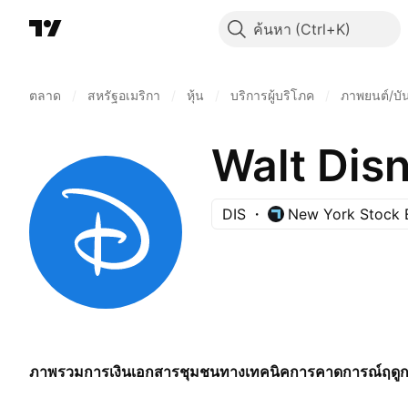
ค้นหา
ตลาด
/
สหรัฐอเมริกา
/
หุ้น
/
บริการผู้บริโภค
/
ภาพยนต์/บัน
Walt Dis
DIS
New York Stock 
ภาพรวม
การเงิน
เอกสาร
ชุมชน
ทางเทคนิค
การคาดการณ์
ฤดู