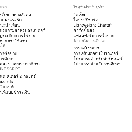
ุมชน
โซลูชันสำหรับธุรกิจ
ครือข่ายทางสังคม
วิดเจ็ต
ำแพงแห่งรัก
ไลบรารีชาร์ต
นะนำเพื่อน
Lightweight Charts™
ปรแกรมสำหรับครีเอเตอร์
ชาร์ตขั้นสูง
ฎระเบียบการใช้งาน
แพลตฟอร์มการซื้อขาย
ู้ดูแลการใช้งาน
โอกาสในการเติบโต
อเดีย
การลงโฆษณา
ารซื้อขาย
การเชื่อมต่อกับโบรกเกอร์
ารศึกษา
โปรแกรมสำหรับพาร์ทเนอร์
ัดสรรโดยบรรณาธิการ
โปรแกรมสำหรับการศึกษา
INE SCRIPT
ินดิเคเตอร์ & กลยุทธ์
izards
รีแลนซ์
ื้นที่แบบชำระเงิน