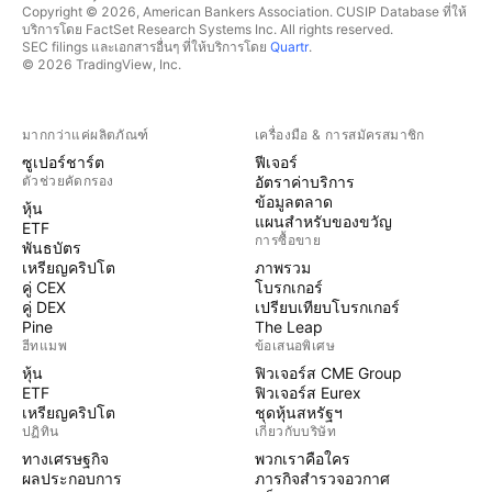
Copyright © 2026, American Bankers Association. CUSIP Database ที่ให้
บริการโดย FactSet Research Systems Inc. All rights reserved.
SEC filings และเอกสารอื่นๆ ที่ให้บริการโดย
Quartr
.
© 2026 TradingView, Inc.
มากกว่าแค่ผลิตภัณฑ์
เครื่องมือ & การสมัครสมาชิก
ซูเปอร์ชาร์ต
ฟีเจอร์
ตัวช่วยคัดกรอง
อัตราค่าบริการ
ข้อมูลตลาด
หุ้น
แผนสำหรับของขวัญ
ETF
การซื้อขาย
พันธบัตร
เหรียญคริปโต
ภาพรวม
คู่ CEX
โบรกเกอร์
คู่ DEX
เปรียบเทียบโบรกเกอร์
Pine
The Leap
ฮีทแมพ
ข้อเสนอพิเศษ
หุ้น
ฟิวเจอร์ส CME Group
ETF
ฟิวเจอร์ส Eurex
เหรียญคริปโต
ชุดหุ้นสหรัฐฯ
ปฏิทิน
เกี่ยวกับบริษัท
ทางเศรษฐกิจ
พวกเราคือใคร
ผลประกอบการ
ภารกิจสำรวจอวกาศ