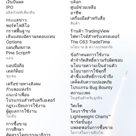
เงินปันผล
บล็อก
IPO
ศูนย์ช่วยเหลือ
ผลิตภัณฑ์เพิ่มเติม
อาชีพ
เครื่องมือสำหรับสื่อ
กระแสข่าว
สินค้า
พอร์ตโฟลิโอ
กราฟพื้นฐาน
ร้านค้า TradingView
เส้นแสดงอัตราผลตอบแทน
ไพ่ทาโรต์สำหรับเทรดเดอร์
Options
The C63 TradeTime
แผนที่มหภาค
นโยบาย & ความปลอดภัย
Pine Script®
ข้อกำหนดการใช้งาน
แอป
คำจำกัดสิทธิ์ความรับผิดชอบ
แอปมือถือ
นโยบายความเป็นส่วนตัว
เดสก์ท็อป
นโยบายการใช้คุกกี้
ชุมชน
คำชี้แจงสิทธิ์การเข้าถึง
เคล็ดลับความปลอดภัย
เครือข่ายทางสังคม
โปรแกรม Bug Bounty
กำแพงแห่งรัก
สถานะเพจ
แนะนำเพื่อน
โซลูชันสำหรับธุรกิจ
โปรแกรมสำหรับครีเอเตอร์
กฎระเบียบการใช้งาน
วิดเจ็ต
ผู้ดูแลการใช้งาน
ไลบรารีชาร์ต
ไอเดีย
Lightweight Charts™
ชาร์ตขั้นสูง
การซื้อขาย
แพลตฟอร์มการซื้อขาย
การศึกษา
โอกาสในการเติบโต
คัดสรรโดยบรรณาธิการ