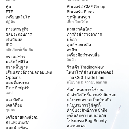
หุ้น
ฟิวเจอร์ส CME Group
ETF
ฟิวเจอร์ส Eurex
เหรียญคริปโต
ชุดหุ้นสหรัฐฯ
ปฏิทิน
เกี่ยวกับบริษัท
ทางเศรษฐกิจ
พวกเราคือใคร
ผลประกอบการ
ภารกิจสำรวจอวกาศ
เงินปันผล
บล็อก
IPO
ศูนย์ช่วยเหลือ
ผลิตภัณฑ์เพิ่มเติม
อาชีพ
เครื่องมือสำหรับสื่อ
กระแสข่าว
สินค้า
พอร์ตโฟลิโอ
กราฟพื้นฐาน
ร้านค้า TradingView
เส้นแสดงอัตราผลตอบแทน
ไพ่ทาโรต์สำหรับเทรดเดอร์
Options
The C63 TradeTime
แผนที่มหภาค
นโยบาย & ความปลอดภัย
Pine Script®
ข้อกำหนดการใช้งาน
แอป
คำจำกัดสิทธิ์ความรับผิดชอบ
แอปมือถือ
นโยบายความเป็นส่วนตัว
เดสก์ท็อป
นโยบายการใช้คุกกี้
ชุมชน
คำชี้แจงสิทธิ์การเข้าถึง
เคล็ดลับความปลอดภัย
เครือข่ายทางสังคม
โปรแกรม Bug Bounty
กำแพงแห่งรัก
สถานะเพจ
แนะนำเพื่อน