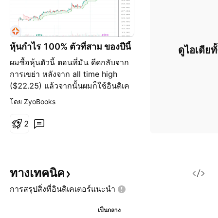
หุ้นกำไร 100% ตัวที่สาม ของปีนี้
ดูไอเดียท
ผมซื้อหุ้นตัวนี้ ตอนที่มัน ดีดกลับจาก
การเขย่า หลังจาก all time high
($22.25) แล้วจากนั้นผมก็ใช้อินดิเค
เตอร์ Super trend ในการรันเทรนด์
โดย ZyoBooks
ซึ่งมันไม่เคยละเมิดเลยแม้แต่น้อย นี่
คือทรงของ "หุ้นในฝัน" ของผม(ซึ่ง
2
มันเป็นไปได้ และมีตลอด) และวันนี้
มันก็สร้างกำไร 100% ให้ผมแล้ว แต่
ถึงกระนั้น ผมก็ยังไม่ได้ขายนะ
ทางเทคนิค
การสรุปสิ่งที่อินดิเคเตอร์แนะนำ
เป็นกลาง