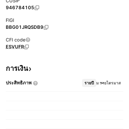
CUSIP
946784105
FIGI
BBG01JRQSDB9
CFI code
ESVUFR
การเงิน
ประสิทธิภาพ
รายปี
เพิ่มเติม
รายไตรมาส