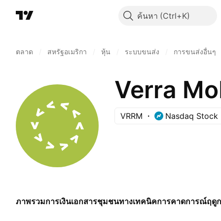
ค้นหา
ตลาด
/
สหรัฐอเมริกา
/
หุ้น
/
ระบบขนส่ง
/
การขนส่งอื่นๆ
Verra Mob
VRRM
Nasdaq Stock 
ภาพรวม
การเงิน
เอกสาร
ชุมชน
ทางเทคนิค
การคาดการณ์
ฤดู