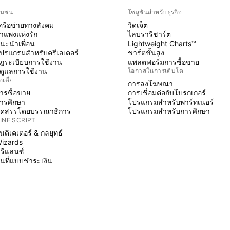
ุมชน
โซลูชันสำหรับธุรกิจ
ครือข่ายทางสังคม
วิดเจ็ต
ำแพงแห่งรัก
ไลบรารีชาร์ต
นะนำเพื่อน
Lightweight Charts™
ปรแกรมสำหรับครีเอเตอร์
ชาร์ตขั้นสูง
ฎระเบียบการใช้งาน
แพลตฟอร์มการซื้อขาย
ู้ดูแลการใช้งาน
โอกาสในการเติบโต
อเดีย
การลงโฆษณา
ารซื้อขาย
การเชื่อมต่อกับโบรกเกอร์
ารศึกษา
โปรแกรมสำหรับพาร์ทเนอร์
ัดสรรโดยบรรณาธิการ
โปรแกรมสำหรับการศึกษา
INE SCRIPT
ินดิเคเตอร์ & กลยุทธ์
izards
รีแลนซ์
ื้นที่แบบชำระเงิน