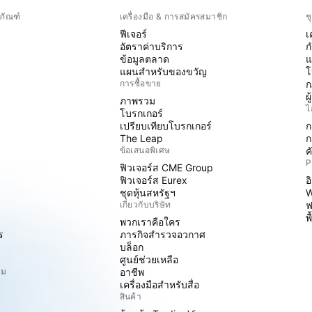
ภัณฑ์
เครื่องมือ & การสมัครสมาชิก
ช
ฟีเจอร์
เ
อัตราค่าบริการ
ก
ข้อมูลตลาด
แ
แผนสำหรับของขวัญ
โ
การซื้อขาย
ก
ผ
ภาพรวม
ไ
โบรกเกอร์
เปรียบเทียบโบรกเกอร์
ก
The Leap
ก
ข้อเสนอพิเศษ
ค
P
ฟิวเจอร์ส CME Group
ฟิวเจอร์ส Eurex
อ
ชุดหุ้นสหรัฐฯ
W
เกี่ยวกับบริษัท
ฟ
พ
พวกเราคือใคร
ร
ภารกิจสำรวจอวกาศ
บล็อก
ศูนย์ช่วยเหลือ
ิม
อาชีพ
เครื่องมือสำหรับสื่อ
สินค้า