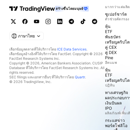
มากกว่าแค่ผลิต
สร้างขึ้นโดยมนุษย์
ซูเปอร์ชาร์ต
ตัวช่วยคัดกรอง
หุ้น
ETF
ภาษาไทย
พันธบัตร
เหรียญคริปโต
คู่ CEX
เลือกข้อมูลตลาดที่ให้บริการโดย
ICE Data Services
.
คู่ DEX
เลือกข้อมูลอ้างอิงที่ให้บริการโดย FactSet. Copyright © 2026
Pine
FactSet Research Systems Inc.
ฮีทแมพ
Copyright © 2026, American Bankers Association. CUSIP
Database ที่ให้บริการโดย FactSet Research Systems Inc. All
หุ้น
rights reserved.
ETF
SEC filings และเอกสารอื่นๆ ที่ให้บริการโดย
Quartr
.
เหรียญคริปโต
© 2026 TradingView, Inc.
ปฏิทิน
ทางเศรษฐกิจ
ผลประกอบกา
เงินปันผล
IPO
ผลิตภัณฑ์เพิ่มเต
กระแสข่าว
พอร์ตโฟลิโอ