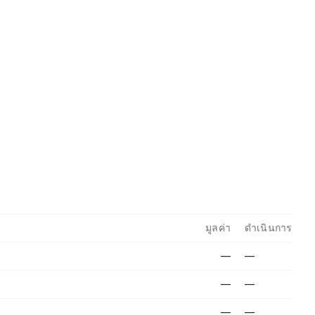
มูลค่า
ดำเนินการ
—
—
—
—
—
—