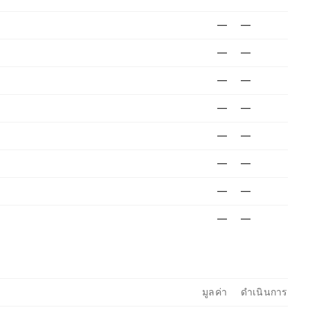
—
—
—
—
—
—
—
—
—
—
—
—
—
—
—
—
มูลค่า
ดำเนินการ