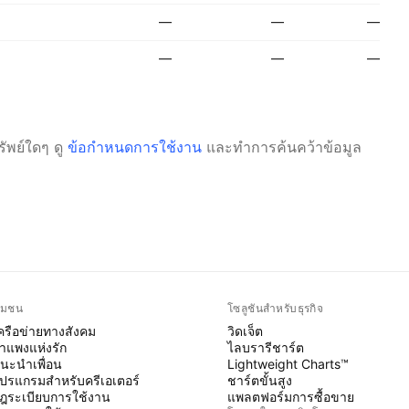
—
—
—
—
—
—
ัพย์ใดๆ
ดู
ข้อกำหนดการใช้งาน
และทำการค้นคว้าข้อมูล
ุมชน
โซลูชันสำหรับธุรกิจ
ครือข่ายทางสังคม
วิดเจ็ต
ำแพงแห่งรัก
ไลบรารีชาร์ต
นะนำเพื่อน
Lightweight Charts™
ปรแกรมสำหรับครีเอเตอร์
ชาร์ตขั้นสูง
ฎระเบียบการใช้งาน
แพลตฟอร์มการซื้อขาย