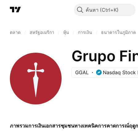
ค้นหา
ตลาด
/
สหรัฐอเมริกา
/
หุ้น
/
การเงิน
/
ธนาคารในภูมิภาค
Grupo Fin
GGAL
Nasdaq Stock 
ภาพรวม
การเงิน
เอกสาร
ชุมชน
ทางเทคนิค
การคาดการณ์
ฤดู