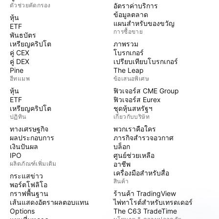
ตัวช่วยคัดกรอง
อัตราค่าบริการ
ข้อมูลตลาด
หุ้น
แผนสำหรับของขวัญ
ETF
การซื้อขาย
พันธบัตร
เหรียญคริปโต
ภาพรวม
คู่ CEX
โบรกเกอร์
คู่ DEX
เปรียบเทียบโบรกเกอร์
Pine
The Leap
ฮีทแมพ
ข้อเสนอพิเศษ
หุ้น
ฟิวเจอร์ส CME Group
ETF
ฟิวเจอร์ส Eurex
เหรียญคริปโต
ชุดหุ้นสหรัฐฯ
ปฏิทิน
เกี่ยวกับบริษัท
ทางเศรษฐกิจ
พวกเราคือใคร
ผลประกอบการ
ภารกิจสำรวจอวกาศ
เงินปันผล
บล็อก
IPO
ศูนย์ช่วยเหลือ
ผลิตภัณฑ์เพิ่มเติม
อาชีพ
เครื่องมือสำหรับสื่อ
กระแสข่าว
สินค้า
พอร์ตโฟลิโอ
กราฟพื้นฐาน
ร้านค้า TradingView
เส้นแสดงอัตราผลตอบแทน
ไพ่ทาโรต์สำหรับเทรดเดอร์
Options
The C63 TradeTime