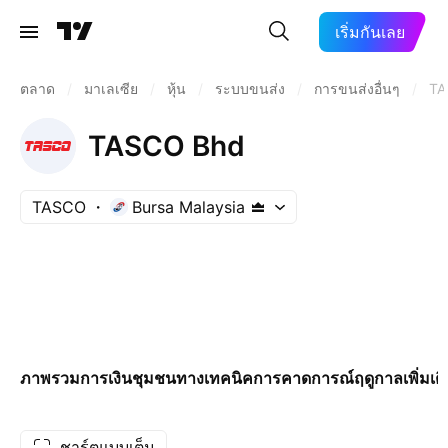
เริ่มกันเลย
ตลาด
/
มาเลเซีย
/
หุ้น
/
ระบบขนส่ง
/
การขนส่งอื่นๆ
/
TA
TASCO Bhd
TASCO
Bursa Malaysia
ภาพรวม
การเงิน
ชุมชน
ทางเทคนิค
การคาดการณ์
ฤดูกาล
เพิ่มเต
ชาร์ตแบบเต็ม