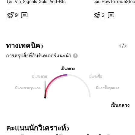
โดย Vip_Signals_Gold_And-Btc
โดย HowToTradeSto
แรงพอที่จะ ขยายออก 5 คลื่นได้
เหมือน Zigzag และคลื่น B ขาดแรง
9
2
กดดันทำให้มีจุดสิ้นสุดใกล้กับจุดเริ่ม
ต้นของคลื่น A และโดยทั่วไป คลื่น C
จะสิ้นสุดเล็กน้อยหลังจากจุดสิ้นสุด
ของคลื่น A การแก้ไขแบบ Flat มัก
ทางเทคนิค
จะย
การสรุปสิ่งที่อินดิเคเตอร์แนะนำ
เป็นกลาง
มีแรงขาย
มีแรงซื้อ
มีแรงขายรุนแรง
มีแรงซื้อรุนแรง
เป็นกลาง
คะแนนนักวิเคราะห์