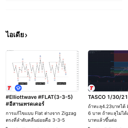
ไอเดีย
ก
า
#Elliottwave #FLAT(3-3-5)
TASCO 1/30/21
ร
#อีสานเทรดเดอร์
ถ้าทะลุ4.23บาทได้ มี
ศึ
ก
การแก้ไขแบบ Flat ต่างจาก Zigzag
6 บาท ถ้าทะลุไม่ได้
ษ
ตรงที่ลำดับคลื่นย่อยคือ 3-3-5
บาทแล้วขึ้นต่อ
า
เนื่องจากคลื่น Action คลื่น A ไม่มี