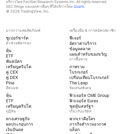
บริการโดย FactSet Research Systems Inc. All rights reserved.
SEC filings และเอกสารอื่นๆ ที่ให้บริการโดย
Quartr
.
© 2026 TradingView, Inc.
มากกว่าแค่ผลิตภัณฑ์
เครื่องมือ & การสมัครสมาชิก
ซูเปอร์ชาร์ต
ฟีเจอร์
ตัวช่วยคัดกรอง
อัตราค่าบริการ
ข้อมูลตลาด
หุ้น
แผนสำหรับของขวัญ
ETF
การซื้อขาย
พันธบัตร
เหรียญคริปโต
ภาพรวม
คู่ CEX
โบรกเกอร์
คู่ DEX
เปรียบเทียบโบรกเกอร์
Pine
The Leap
ฮีทแมพ
ข้อเสนอพิเศษ
หุ้น
ฟิวเจอร์ส CME Group
ETF
ฟิวเจอร์ส Eurex
เหรียญคริปโต
ชุดหุ้นสหรัฐฯ
ปฏิทิน
เกี่ยวกับบริษัท
ทางเศรษฐกิจ
พวกเราคือใคร
ผลประกอบการ
ภารกิจสำรวจอวกาศ
เงินปันผล
บล็อก