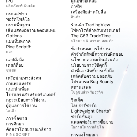
IPO
ศูนย์ช่วยเหลือ
ผลิตภัณฑ์เพิ่มเติม
อาชีพ
เครื่องมือสำหรับสื่อ
กระแสข่าว
สินค้า
พอร์ตโฟลิโอ
กราฟพื้นฐาน
ร้านค้า TradingView
เส้นแสดงอัตราผลตอบแทน
ไพ่ทาโรต์สำหรับเทรดเดอร์
Options
The C63 TradeTime
แผนที่มหภาค
นโยบาย & ความปลอดภัย
Pine Script®
ข้อกำหนดการใช้งาน
แอป
คำจำกัดสิทธิ์ความรับผิดชอบ
แอปมือถือ
นโยบายความเป็นส่วนตัว
เดสก์ท็อป
นโยบายการใช้คุกกี้
ชุมชน
คำชี้แจงสิทธิ์การเข้าถึง
เคล็ดลับความปลอดภัย
เครือข่ายทางสังคม
โปรแกรม Bug Bounty
กำแพงแห่งรัก
สถานะเพจ
แนะนำเพื่อน
โซลูชันสำหรับธุรกิจ
โปรแกรมสำหรับครีเอเตอร์
กฎระเบียบการใช้งาน
วิดเจ็ต
ผู้ดูแลการใช้งาน
ไลบรารีชาร์ต
ไอเดีย
Lightweight Charts™
ชาร์ตขั้นสูง
การซื้อขาย
แพลตฟอร์มการซื้อขาย
การศึกษา
โอกาสในการเติบโต
คัดสรรโดยบรรณาธิการ
PINE SCRIPT
การลงโฆษณา