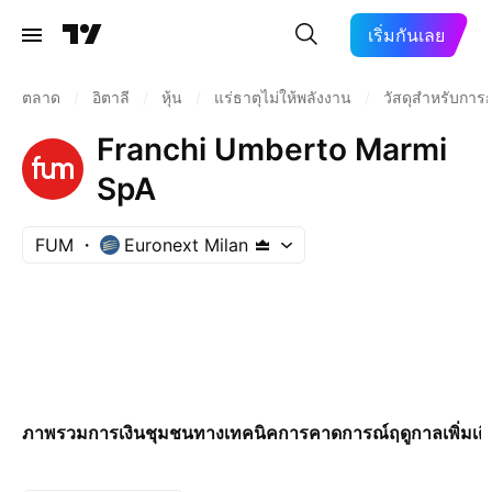
เริ่มกันเลย
ตลาด
/
อิตาลี
/
หุ้น
/
แร่ธาตุไม่ให้พลังงาน
/
วัสดุสำหรับการก
Franchi Umberto Marmi
SpA
FUM
Euronext Milan
ภาพรวม
การเงิน
ชุมชน
ทางเทคนิค
การคาดการณ์
ฤดูกาล
เพิ่มเต