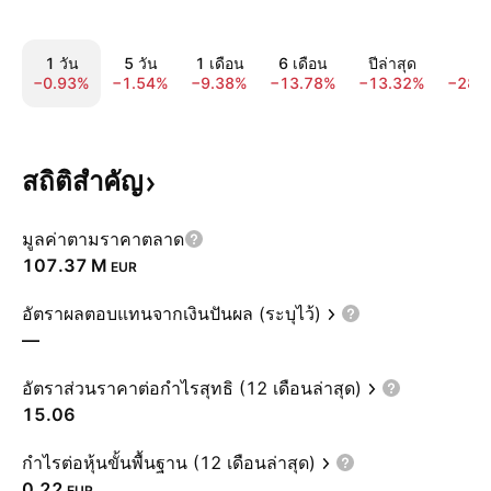
1 วัน
5 วัน
1 เดือน
6 เดือน
ปีล่าสุด
1 ป
−0.93%
−1.54%
−9.38%
−13.78%
−13.32%
−28.
สถิติสำคัญ
มูลค่าตามราคาตลาด
‪107.37 M‬
EUR
อัตราผลตอบแทนจากเงินปันผล (ระบุไว้)
—
อัตราส่วนราคาต่อกำไรสุทธิ (12 เดือนล่าสุด)
15.06
กำไรต่อหุ้นขั้นพื้นฐาน (12 เดือนล่าสุด)
0.22
EUR