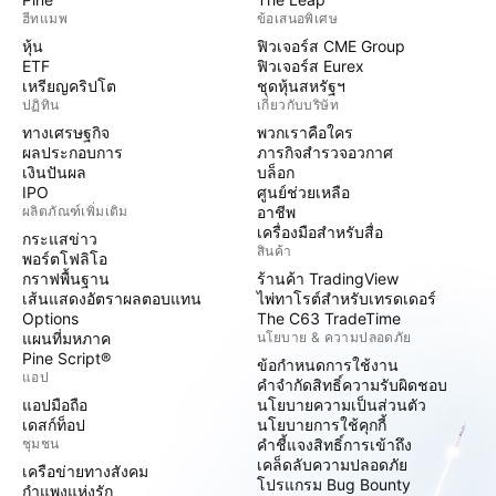
ฮีทแมพ
ข้อเสนอพิเศษ
หุ้น
ฟิวเจอร์ส CME Group
ETF
ฟิวเจอร์ส Eurex
เหรียญคริปโต
ชุดหุ้นสหรัฐฯ
ปฏิทิน
เกี่ยวกับบริษัท
ทางเศรษฐกิจ
พวกเราคือใคร
ผลประกอบการ
ภารกิจสำรวจอวกาศ
เงินปันผล
บล็อก
IPO
ศูนย์ช่วยเหลือ
ผลิตภัณฑ์เพิ่มเติม
อาชีพ
เครื่องมือสำหรับสื่อ
กระแสข่าว
สินค้า
พอร์ตโฟลิโอ
กราฟพื้นฐาน
ร้านค้า TradingView
เส้นแสดงอัตราผลตอบแทน
ไพ่ทาโรต์สำหรับเทรดเดอร์
Options
The C63 TradeTime
แผนที่มหภาค
นโยบาย & ความปลอดภัย
Pine Script®
ข้อกำหนดการใช้งาน
แอป
คำจำกัดสิทธิ์ความรับผิดชอบ
แอปมือถือ
นโยบายความเป็นส่วนตัว
เดสก์ท็อป
นโยบายการใช้คุกกี้
ชุมชน
คำชี้แจงสิทธิ์การเข้าถึง
เคล็ดลับความปลอดภัย
เครือข่ายทางสังคม
โปรแกรม Bug Bounty
กำแพงแห่งรัก