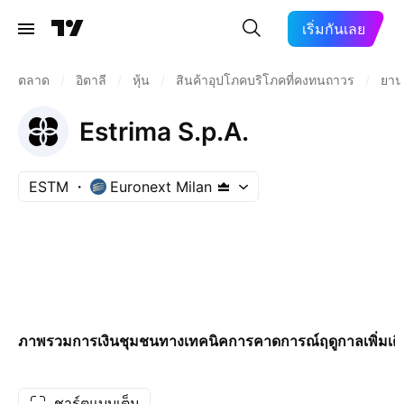
เริ่มกันเลย
ตลาด
/
อิตาลี
/
หุ้น
/
สินค้าอุปโภคบริโภคที่คงทนถาวร
/
ยาน
Estrima S.p.A.
ESTM
Euronext Milan
ภาพรวม
การเงิน
ชุมชน
ทางเทคนิค
การคาดการณ์
ฤดูกาล
เพิ่มเต
ชาร์ตแบบเต็ม