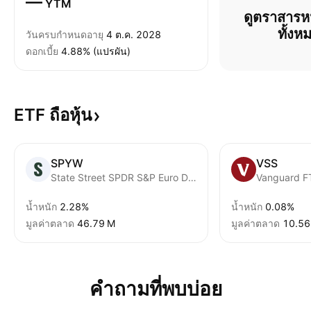
—
YTM
ดูตราสารหน
ทั้งห
วันครบกำหนดอายุ
4 ต.ค. 2028
ดอกเบี้ย
4.88% (แปรผัน)
ETF
ถือหุ้น
SPYW
VSS
State Street SPDR S&P Euro Dividend Aristocrats UCITS ETF EUR
น้ำหนัก
2.28%
น้ำหนัก
0.08%
มูลค่าตลาด
‪46.79 M‬
มูลค่าตลาด
‪10.56
คำถามที่พบบ่อย