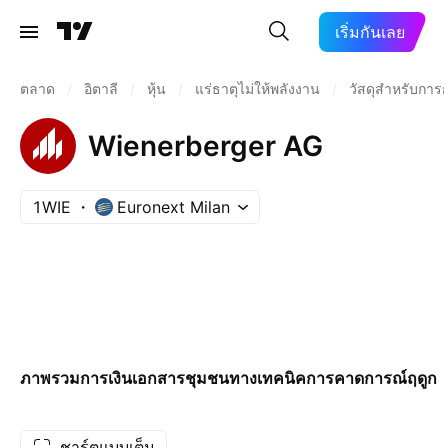
เริ่มกันเลย
ตลาด
/
อิตาลี
/
หุ้น
/
แร่ธาตุไม่ให้พลังงาน
/
วัสดุสำหรับการก
Wienerberger AG
1WIE
Euronext Milan
ภาพรวม
การเงิน
เอกสาร
ชุมชน
ทางเทคนิค
การคาดการณ์
ฤดูกา
ชาร์ตแบบเต็ม