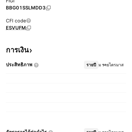
FIGI
BBG01SSLMDD3
CFI code
ESVUFM
การเงิน
ประสิทธิภาพ
รายปี
เพิ่มเติม
รายไตรมาส