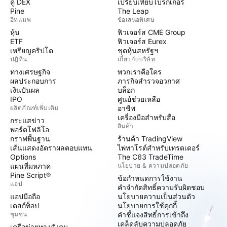
คู่ DEX
เปรียบเทียบโบรกเกอร์
Pine
The Leap
ฮีทแมพ
ข้อเสนอพิเศษ
หุ้น
ฟิวเจอร์ส CME Group
ETF
ฟิวเจอร์ส Eurex
เหรียญคริปโต
ชุดหุ้นสหรัฐฯ
ปฏิทิน
เกี่ยวกับบริษัท
ทางเศรษฐกิจ
พวกเราคือใคร
ผลประกอบการ
ภารกิจสำรวจอวกาศ
เงินปันผล
บล็อก
IPO
ศูนย์ช่วยเหลือ
ผลิตภัณฑ์เพิ่มเติม
อาชีพ
เครื่องมือสำหรับสื่อ
กระแสข่าว
สินค้า
พอร์ตโฟลิโอ
กราฟพื้นฐาน
ร้านค้า TradingView
เส้นแสดงอัตราผลตอบแทน
ไพ่ทาโรต์สำหรับเทรดเดอร์
Options
The C63 TradeTime
แผนที่มหภาค
นโยบาย & ความปลอดภัย
Pine Script®
ข้อกำหนดการใช้งาน
แอป
คำจำกัดสิทธิ์ความรับผิดชอบ
แอปมือถือ
นโยบายความเป็นส่วนตัว
เดสก์ท็อป
นโยบายการใช้คุกกี้
ชุมชน
คำชี้แจงสิทธิ์การเข้าถึง
เคล็ดลับความปลอดภัย
เครือข่ายทางสังคม