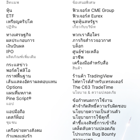
ฮีทแมพ
ข้อเสนอพิเศษ
หุ้น
ฟิวเจอร์ส CME Group
ETF
ฟิวเจอร์ส Eurex
เหรียญคริปโต
ชุดหุ้นสหรัฐฯ
ปฏิทิน
เกี่ยวกับบริษัท
ทางเศรษฐกิจ
พวกเราคือใคร
ผลประกอบการ
ภารกิจสำรวจอวกาศ
เงินปันผล
บล็อก
IPO
ศูนย์ช่วยเหลือ
ผลิตภัณฑ์เพิ่มเติม
อาชีพ
เครื่องมือสำหรับสื่อ
กระแสข่าว
สินค้า
พอร์ตโฟลิโอ
กราฟพื้นฐาน
ร้านค้า TradingView
เส้นแสดงอัตราผลตอบแทน
ไพ่ทาโรต์สำหรับเทรดเดอร์
Options
The C63 TradeTime
แผนที่มหภาค
นโยบาย & ความปลอดภัย
Pine Script®
ข้อกำหนดการใช้งาน
แอป
คำจำกัดสิทธิ์ความรับผิดชอบ
แอปมือถือ
นโยบายความเป็นส่วนตัว
เดสก์ท็อป
นโยบายการใช้คุกกี้
ชุมชน
คำชี้แจงสิทธิ์การเข้าถึง
เคล็ดลับความปลอดภัย
เครือข่ายทางสังคม
โปรแกรม Bug Bounty
กำแพงแห่งรัก
สถานะเพจ