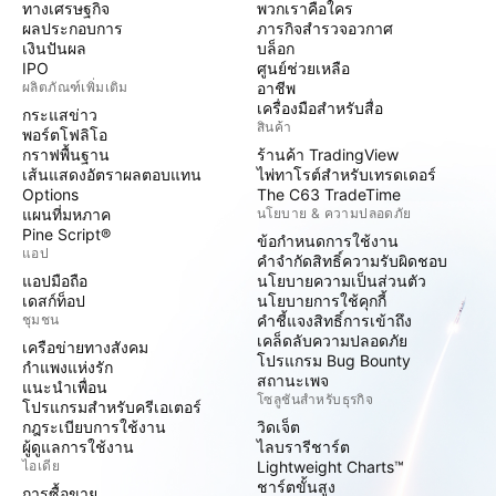
ทางเศรษฐกิจ
พวกเราคือใคร
ผลประกอบการ
ภารกิจสำรวจอวกาศ
เงินปันผล
บล็อก
IPO
ศูนย์ช่วยเหลือ
ผลิตภัณฑ์เพิ่มเติม
อาชีพ
เครื่องมือสำหรับสื่อ
กระแสข่าว
สินค้า
พอร์ตโฟลิโอ
กราฟพื้นฐาน
ร้านค้า TradingView
เส้นแสดงอัตราผลตอบแทน
ไพ่ทาโรต์สำหรับเทรดเดอร์
Options
The C63 TradeTime
แผนที่มหภาค
นโยบาย & ความปลอดภัย
Pine Script®
ข้อกำหนดการใช้งาน
แอป
คำจำกัดสิทธิ์ความรับผิดชอบ
แอปมือถือ
นโยบายความเป็นส่วนตัว
เดสก์ท็อป
นโยบายการใช้คุกกี้
ชุมชน
คำชี้แจงสิทธิ์การเข้าถึง
เคล็ดลับความปลอดภัย
เครือข่ายทางสังคม
โปรแกรม Bug Bounty
กำแพงแห่งรัก
สถานะเพจ
แนะนำเพื่อน
โซลูชันสำหรับธุรกิจ
โปรแกรมสำหรับครีเอเตอร์
กฎระเบียบการใช้งาน
วิดเจ็ต
ผู้ดูแลการใช้งาน
ไลบรารีชาร์ต
ไอเดีย
Lightweight Charts™
ชาร์ตขั้นสูง
การซื้อขาย