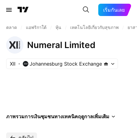
เริ่มกันเลย
ตลาด
/
แอฟริกาใต้
/
หุ้น
/
เทคโนโลยีเกี่ยวกับสุขภาพ
/
ยาสา
Numeral Limited
XII
Johannesburg Stock Exchange
ภาพรวม
การเงิน
ชุมชน
ทางเทคนิค
ฤดูกาล
เพิ่มเติม
กลับไป