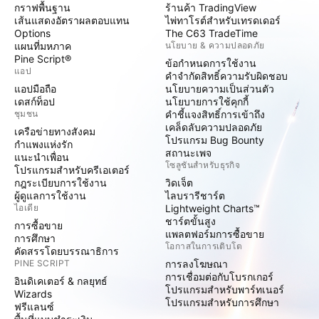
กราฟพื้นฐาน
ร้านค้า TradingView
เส้นแสดงอัตราผลตอบแทน
ไพ่ทาโรต์สำหรับเทรดเดอร์
Options
The C63 TradeTime
แผนที่มหภาค
นโยบาย & ความปลอดภัย
Pine Script®
ข้อกำหนดการใช้งาน
แอป
คำจำกัดสิทธิ์ความรับผิดชอบ
แอปมือถือ
นโยบายความเป็นส่วนตัว
เดสก์ท็อป
นโยบายการใช้คุกกี้
ชุมชน
คำชี้แจงสิทธิ์การเข้าถึง
เคล็ดลับความปลอดภัย
เครือข่ายทางสังคม
โปรแกรม Bug Bounty
กำแพงแห่งรัก
สถานะเพจ
แนะนำเพื่อน
โซลูชันสำหรับธุรกิจ
โปรแกรมสำหรับครีเอเตอร์
กฎระเบียบการใช้งาน
วิดเจ็ต
ผู้ดูแลการใช้งาน
ไลบรารีชาร์ต
ไอเดีย
Lightweight Charts™
ชาร์ตขั้นสูง
การซื้อขาย
แพลตฟอร์มการซื้อขาย
การศึกษา
โอกาสในการเติบโต
คัดสรรโดยบรรณาธิการ
PINE SCRIPT
การลงโฆษณา
การเชื่อมต่อกับโบรกเกอร์
อินดิเคเตอร์ & กลยุทธ์
โปรแกรมสำหรับพาร์ทเนอร์
Wizards
โปรแกรมสำหรับการศึกษา
ฟรีแลนซ์