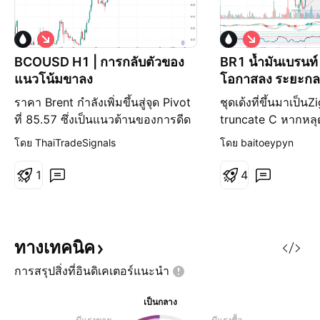
ล
ล
ด
ด
BCOUSD H1 | การกลับตัวของ
BR1 น้ำมันเบรนท์ 
ล
ล
แนวโน้มขาลง
โอกาสลง ระยะก
ง
ง
ราคา Brent กำลังเพิ่มขึ้นสู่จุด Pivot
ชุดเด้งที่ขึ้นมาเป็น
ที่ 85.57 ซึ่งเป็นแนวต้านของการดีด
truncate C หากหลุด
ตัวกลับ หากเกิดการกลับตัวจากระดับ
คอนเฟิร์มการลง แล
โดย ThaiTradeSignals
โดย baitoeypyn
นี้ อาจทำให้ราคาลดลงไปถึงแนวรับ
Bearlish Di. เป้าหม
แรกที่ 84.68 ซึ่งเป็นระดับแนวรับของ
(78.6% of ZZ) คาด
1
4
การดีดตัวกลับ สถานการณ์ทางเลือก:
สั้นย่อตัว ระยะกล
หากราคาทะลุระดับ Pivot ขึ้นไป
กรอบ
อาจทำให้ราคาขยับขึ้นไปถึงแนวต้าน
แรกที่ 86.14 ซึ่งอยู่เหนือระดับแน
ทางเทคนิค
การสรุปสิ่งที่อินดิเคเตอร์แนะนำ
เป็นกลาง