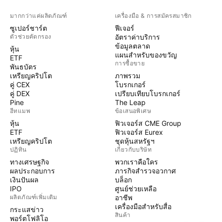
มากกว่าแค่ผลิตภัณฑ์
เครื่องมือ & การสมัครสมาชิก
ซูเปอร์ชาร์ต
ฟีเจอร์
ตัวช่วยคัดกรอง
อัตราค่าบริการ
ข้อมูลตลาด
หุ้น
แผนสำหรับของขวัญ
ETF
การซื้อขาย
พันธบัตร
เหรียญคริปโต
ภาพรวม
คู่ CEX
โบรกเกอร์
คู่ DEX
เปรียบเทียบโบรกเกอร์
Pine
The Leap
ฮีทแมพ
ข้อเสนอพิเศษ
หุ้น
ฟิวเจอร์ส CME Group
ETF
ฟิวเจอร์ส Eurex
เหรียญคริปโต
ชุดหุ้นสหรัฐฯ
ปฏิทิน
เกี่ยวกับบริษัท
ทางเศรษฐกิจ
พวกเราคือใคร
ผลประกอบการ
ภารกิจสำรวจอวกาศ
เงินปันผล
บล็อก
IPO
ศูนย์ช่วยเหลือ
ผลิตภัณฑ์เพิ่มเติม
อาชีพ
เครื่องมือสำหรับสื่อ
กระแสข่าว
สินค้า
พอร์ตโฟลิโอ