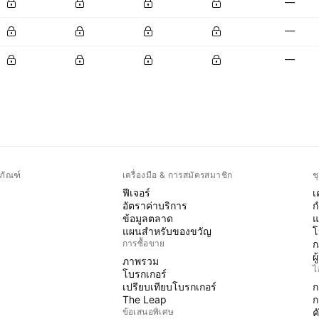
—
—
—
ภัณฑ์
เครื่องมือ & การสมัครสมาชิก
ช
ฟีเจอร์
เ
อัตราค่าบริการ
ก
ข้อมูลตลาด
แ
แผนสำหรับของขวัญ
โ
การซื้อขาย
ก
ผ
ภาพรวม
ไ
โบรกเกอร์
เปรียบเทียบโบรกเกอร์
ก
The Leap
ก
ข้อเสนอพิเศษ
ค