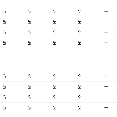
—
—
—
—
—
—
—
—