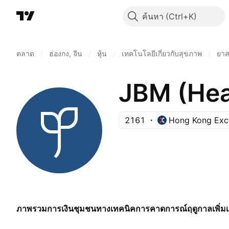
ค้นหา
ตลาด
/
ฮ่องกง, จีน
/
หุ้น
/
เทคโนโลยีเกี่ยวกับสุขภาพ
/
ยาส
JBM (Hea
2161
Hong Kong Exc
ภาพรวม
การเงิน
ชุมชน
ทางเทคนิค
การคาดการณ์
ฤดูกาล
เพิ่ม