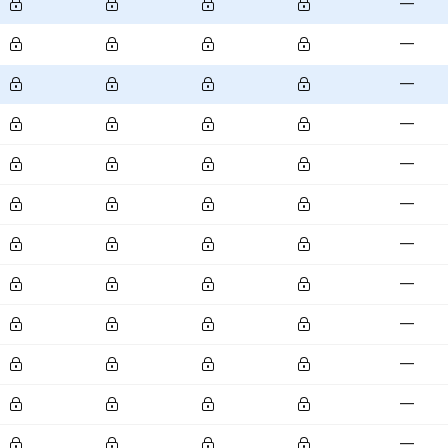
—
—
—
—
—
—
—
—
—
—
—
—