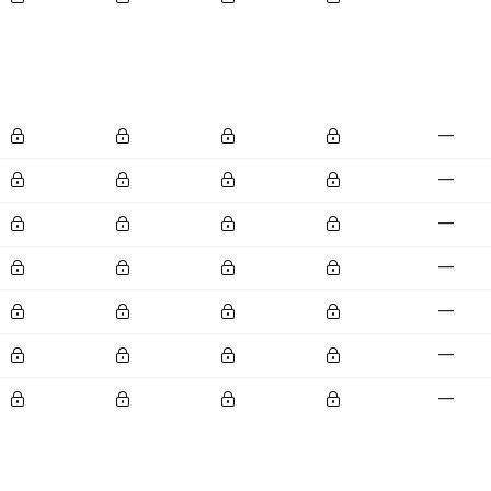
—
—
—
—
—
—
—