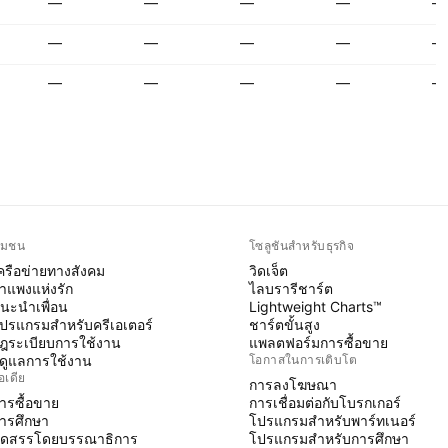
—
—
—
—
—
—
—
—
—
—
—
—
—
—
—
ุมชน
โซลูชันสำหรับธุรกิจ
ครือข่ายทางสังคม
วิดเจ็ต
ำแพงแห่งรัก
ไลบรารีชาร์ต
นะนำเพื่อน
Lightweight Charts™
ปรแกรมสำหรับครีเอเตอร์
ชาร์ตขั้นสูง
ฎระเบียบการใช้งาน
แพลตฟอร์มการซื้อขาย
ู้ดูแลการใช้งาน
โอกาสในการเติบโต
อเดีย
การลงโฆษณา
ารซื้อขาย
การเชื่อมต่อกับโบรกเกอร์
ารศึกษา
โปรแกรมสำหรับพาร์ทเนอร์
ัดสรรโดยบรรณาธิการ
โปรแกรมสำหรับการศึกษา