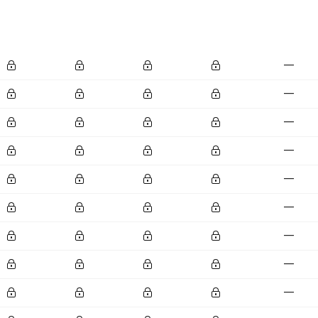
—
—
—
—
—
—
—
—
—