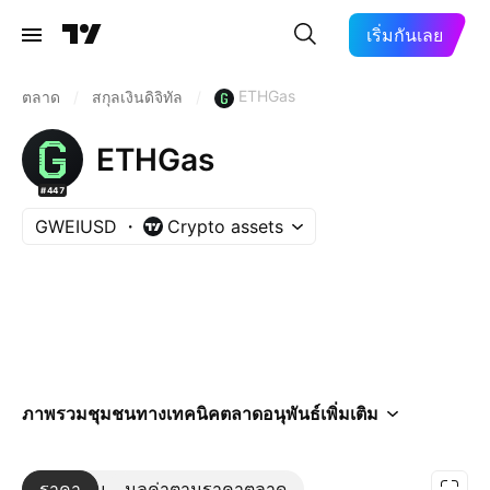
เริ่มกันเลย
ETHGas
ตลาด
/
สกุลเงินดิจิทัล
/
ETHGas
#447
GWEIUSD
Crypto assets
ภาพรวม
ชุมชน
ทางเทคนิค
ตลาด
อนุพันธ์
เพิ่มเติม
ราคา
เพิ่มเติม
มูลค่าตามราคาตลาด