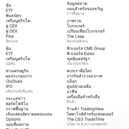
ข้อมูลตลาด
หุ้น
แผนสำหรับของขวัญ
ETF
การซื้อขาย
พันธบัตร
เหรียญคริปโต
ภาพรวม
คู่ CEX
โบรกเกอร์
คู่ DEX
เปรียบเทียบโบรกเกอร์
Pine
The Leap
ฮีทแมพ
ข้อเสนอพิเศษ
หุ้น
ฟิวเจอร์ส CME Group
ETF
ฟิวเจอร์ส Eurex
เหรียญคริปโต
ชุดหุ้นสหรัฐฯ
ปฏิทิน
เกี่ยวกับบริษัท
ทางเศรษฐกิจ
พวกเราคือใคร
ผลประกอบการ
ภารกิจสำรวจอวกาศ
เงินปันผล
บล็อก
IPO
ศูนย์ช่วยเหลือ
ผลิตภัณฑ์เพิ่มเติม
อาชีพ
เครื่องมือสำหรับสื่อ
กระแสข่าว
สินค้า
พอร์ตโฟลิโอ
กราฟพื้นฐาน
ร้านค้า TradingView
เส้นแสดงอัตราผลตอบแทน
ไพ่ทาโรต์สำหรับเทรดเดอร์
Options
The C63 TradeTime
แผนที่มหภาค
นโยบาย & ความปลอดภัย