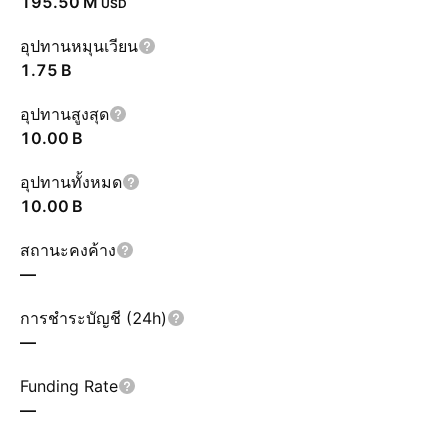
‪195.50 M‬
USD
อุปทานหมุนเวียน
‪1.75 B‬
อุปทานสูงสุด
‪10.00 B‬
อุปทานทั้งหมด
‪10.00 B‬
สถานะคงค้าง
—
การชำระบัญชี (24h)
—
Funding Rate
—