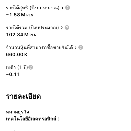
รายได้สุทธิ (ปีงบประมาณ)
‪−1.58 M‬
PLN
รายได้รวม (ปีงบประมาณ)
‪102.34 M‬
PLN
จำนวนหุ้นที่สามารถซื้อขายกันได้
‪660.00 K‬
เบต้า (1 ปี)
−0.11
รายละเอียด
หมวดธุรกิจ
เทคโนโลยีอิเลคทรอนิกส์