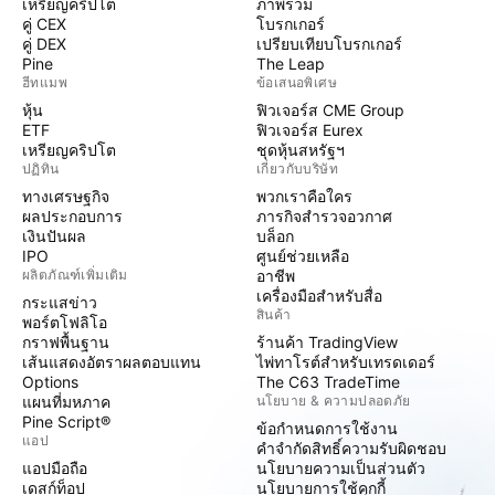
เหรียญคริปโต
ภาพรวม
คู่ CEX
โบรกเกอร์
คู่ DEX
เปรียบเทียบโบรกเกอร์
Pine
The Leap
ฮีทแมพ
ข้อเสนอพิเศษ
หุ้น
ฟิวเจอร์ส CME Group
ETF
ฟิวเจอร์ส Eurex
เหรียญคริปโต
ชุดหุ้นสหรัฐฯ
ปฏิทิน
เกี่ยวกับบริษัท
ทางเศรษฐกิจ
พวกเราคือใคร
ผลประกอบการ
ภารกิจสำรวจอวกาศ
เงินปันผล
บล็อก
IPO
ศูนย์ช่วยเหลือ
ผลิตภัณฑ์เพิ่มเติม
อาชีพ
เครื่องมือสำหรับสื่อ
กระแสข่าว
สินค้า
พอร์ตโฟลิโอ
กราฟพื้นฐาน
ร้านค้า TradingView
เส้นแสดงอัตราผลตอบแทน
ไพ่ทาโรต์สำหรับเทรดเดอร์
Options
The C63 TradeTime
แผนที่มหภาค
นโยบาย & ความปลอดภัย
Pine Script®
ข้อกำหนดการใช้งาน
แอป
คำจำกัดสิทธิ์ความรับผิดชอบ
แอปมือถือ
นโยบายความเป็นส่วนตัว
เดสก์ท็อป
นโยบายการใช้คุกกี้