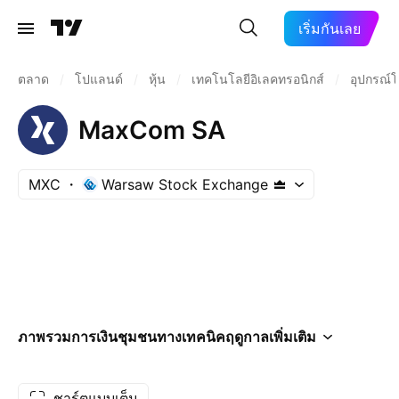
เริ่มกันเลย
ตลาด
/
โปแลนด์
/
หุ้น
/
เทคโนโลยีอิเลคทรอนิกส์
/
อุปกรณ์
MaxCom SA
MXC
Warsaw Stock Exchange
ภาพรวม
การเงิน
ชุมชน
ทางเทคนิค
ฤดูกาล
เพิ่มเติม
ชาร์ตแบบเต็ม