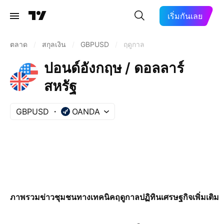
เริ่มกันเลย
ตลาด
/
สกุลเงิน
/
GBPUSD
/
ฤดูกาล
ปอนด์อังกฤษ / ดอลลาร์
สหรัฐ
GBPUSD
OANDA
ภาพรวม
ข่าว
ชุมชน
ทางเทคนิค
ฤดูกาล
ปฏิทินเศรษฐกิจ
เพิ่มเติม