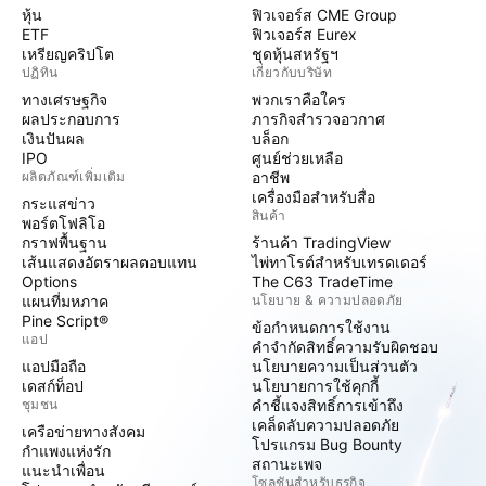
หุ้น
ฟิวเจอร์ส CME Group
ETF
ฟิวเจอร์ส Eurex
เหรียญคริปโต
ชุดหุ้นสหรัฐฯ
ปฏิทิน
เกี่ยวกับบริษัท
ทางเศรษฐกิจ
พวกเราคือใคร
ผลประกอบการ
ภารกิจสำรวจอวกาศ
เงินปันผล
บล็อก
IPO
ศูนย์ช่วยเหลือ
ผลิตภัณฑ์เพิ่มเติม
อาชีพ
เครื่องมือสำหรับสื่อ
กระแสข่าว
สินค้า
พอร์ตโฟลิโอ
กราฟพื้นฐาน
ร้านค้า TradingView
เส้นแสดงอัตราผลตอบแทน
ไพ่ทาโรต์สำหรับเทรดเดอร์
Options
The C63 TradeTime
แผนที่มหภาค
นโยบาย & ความปลอดภัย
Pine Script®
ข้อกำหนดการใช้งาน
แอป
คำจำกัดสิทธิ์ความรับผิดชอบ
แอปมือถือ
นโยบายความเป็นส่วนตัว
เดสก์ท็อป
นโยบายการใช้คุกกี้
ชุมชน
คำชี้แจงสิทธิ์การเข้าถึง
เคล็ดลับความปลอดภัย
เครือข่ายทางสังคม
โปรแกรม Bug Bounty
กำแพงแห่งรัก
สถานะเพจ
แนะนำเพื่อน
โซลูชันสำหรับธุรกิจ