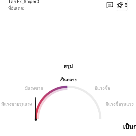
โดย Fx_Sniper0
6
GBPUSD สร้างแรงรับรูปสองก้นที่โซนล่าง ตลาดจะเกิด
ที่อัปเดต:
การดีดตัวขึ้นอย่างมีนัยสำคัญ เมื่อ GBPUSD เคลื่อน
สรุป
เป็นกลาง
มีแรงขาย
มีแรงซื้อ
มีแรงขายรุนแรง
มีแรงซื้อรุนแรง
เป็น