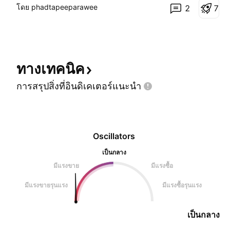
โดย phadtapeeparawee
2
7
เงิน GBP จะทำหน้าที่เป็นตัวขับเคลื่อนหลักในฝั่งขาขึ้น
ข่าว : US • การจ้างงานนอกภาคเกษตรทรุด (5
ทางเทคนิค
การสรุปสิ่งที่อินดิเคเตอร์แนะนำ
Oscillators
เป็นกลาง
มีแรงขาย
มีแรงซื้อ
มีแรงขายรุนแรง
มีแรงซื้อรุนแรง
เป็นกลาง