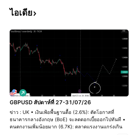
ไอเดีย
เ
พิ่
GBPUSD สัปดาห์ที่ 27-31/07/26
ม
ข่าว : UK • เงินเฟ้อพื้นฐานดื้อ (2.6%): ตัดโอกาสที่
ขึ้
น
ธนาคารกลางอังกฤษ (BoE) จะลดดอกเบี้ยออกไปทันที •
คนตกงานเพิ่มน้อยมาก (6.7K): ตลาดแรงงานแกร่งเกิน
กว่าที่เศรษฐกิจจะชะลอตัว • ทิศทางเมื่อเปิดดูกราฟ: สกุล