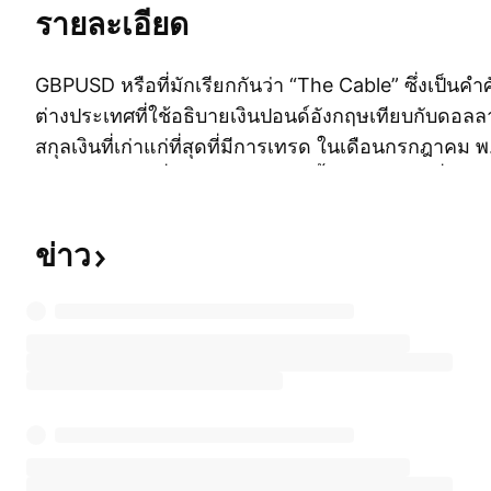
รายละเอียด
GBPUSD หรือที่มักเรียกกันว่า “The Cable” ซึ่งเป็นคำ
ต่างประเทศที่ใช้อธิบายเงินปอนด์อังกฤษเทียบกับดอลลาร์
สกุลเงินที่เก่าแก่ที่สุดที่มีการเทรด ในเดือนกรกฎาคม
ความพยายามที่ล้มเหลวก่อนหน้านี้ อัตราแลกเปลี่ยนแรกท
เงินปอนด์อังกฤษและดอลลาร์สหรัฐถูกส่งระหว่างตลา
และนิวยอร์ก สายเคเบิลใยแก้วนำแสงที่มาพร้อมกับดา
ข่าว
สื่อสารข้ามมหาสมุทรแอตแลนติกในปัจจุบัน