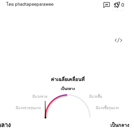
โดย phadtapeeparawee
0
เงินดอลลาร์สหรัฐฯ (USD) มีแรงซื้อกลับและกลับมา "แข็ง
ค่าขึ้นได้" แม้ยอดการจ้างงานจะลดลง เนื่องจากเศรษฐกิจ
ยั
ค่าเฉลี่ยเคลื่อนที่
เป็นกลาง
มีแรงขาย
มีแรงซื้อ
มีแรงขายรุนแรง
มีแรงซื้อรุนแรง
กลาง
เป็นกลาง