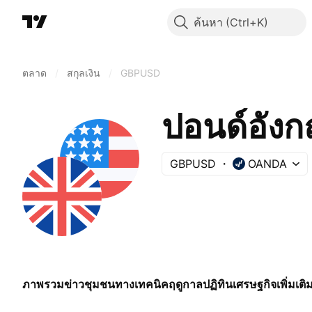
ค้นหา
ตลาด
/
สกุลเงิน
/
GBPUSD
ปอนด์อังก
GBPUSD
OANDA
ภาพรวม
ข่าว
ชุมชน
ทางเทคนิค
ฤดูกาล
ปฏิทินเศรษฐกิจ
เพิ่มเติ