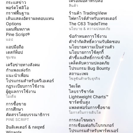
เครื่องมือสำหรับสื่อ
กระแสข่าว
สินค้า
พอร์ตโฟลิโอ
กราฟพื้นฐาน
ร้านค้า TradingView
เส้นแสดงอัตราผลตอบแทน
ไพ่ทาโรต์สำหรับเทรดเดอร์
Options
The C63 TradeTime
แผนที่มหภาค
นโยบาย & ความปลอดภัย
Pine Script®
ข้อกำหนดการใช้งาน
แอป
คำจำกัดสิทธิ์ความรับผิดชอบ
แอปมือถือ
นโยบายความเป็นส่วนตัว
เดสก์ท็อป
นโยบายการใช้คุกกี้
ชุมชน
คำชี้แจงสิทธิ์การเข้าถึง
เคล็ดลับความปลอดภัย
เครือข่ายทางสังคม
โปรแกรม Bug Bounty
กำแพงแห่งรัก
สถานะเพจ
แนะนำเพื่อน
โซลูชันสำหรับธุรกิจ
โปรแกรมสำหรับครีเอเตอร์
กฎระเบียบการใช้งาน
วิดเจ็ต
ผู้ดูแลการใช้งาน
ไลบรารีชาร์ต
ไอเดีย
Lightweight Charts™
ชาร์ตขั้นสูง
การซื้อขาย
แพลตฟอร์มการซื้อขาย
การศึกษา
โอกาสในการเติบโต
คัดสรรโดยบรรณาธิการ
PINE SCRIPT
การลงโฆษณา
การเชื่อมต่อกับโบรกเกอร์
อินดิเคเตอร์ & กลยุทธ์
โปรแกรมสำหรับพาร์ทเนอร์
Wizards