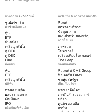
© 2026 TradingView, Inc.
มากกว่าแค่ผลิตภัณฑ์
เครื่องมือ & การสมัครสมาชิก
ซูเปอร์ชาร์ต
ฟีเจอร์
ตัวช่วยคัดกรอง
อัตราค่าบริการ
ข้อมูลตลาด
หุ้น
แผนสำหรับของขวัญ
ETF
การซื้อขาย
พันธบัตร
เหรียญคริปโต
ภาพรวม
คู่ CEX
โบรกเกอร์
คู่ DEX
เปรียบเทียบโบรกเกอร์
Pine
The Leap
ฮีทแมพ
ข้อเสนอพิเศษ
หุ้น
ฟิวเจอร์ส CME Group
ETF
ฟิวเจอร์ส Eurex
เหรียญคริปโต
ชุดหุ้นสหรัฐฯ
ปฏิทิน
เกี่ยวกับบริษัท
ทางเศรษฐกิจ
พวกเราคือใคร
ผลประกอบการ
ภารกิจสำรวจอวกาศ
เงินปันผล
บล็อก
IPO
ศูนย์ช่วยเหลือ
ผลิตภัณฑ์เพิ่มเติม
อาชีพ