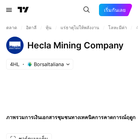
เริ่มกันเลย
ตลาด
/
อิตาลี
/
หุ้น
/
แร่ธาตุไม่ให้พลังงาน
/
โลหะมีค่า
/
4
Hecla Mining Company
4HL
BorsaItaliana
ภาพรวม
การเงิน
เอกสาร
ชุมชน
ทางเทคนิค
การคาดการณ์
ฤดูกา
ชาร์ตแบบเต็ม