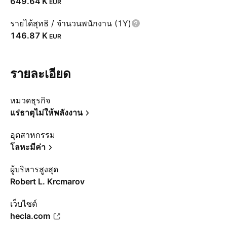
‪649.64 K‬
EUR
รายได้สุทธิ / จำนวนพนักงาน (1Y)
‪146.87 K‬
EUR
รายละเอียด
หมวดธุรกิจ
แร่ธาตุไม่ให้พลังงาน
อุตสาหกรรม
โลหะมีค่า
ผู้บริหารสูงสุด
Robert L. Krcmarov
เว็บไซต์
hecla.com