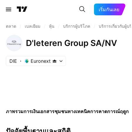
เริ่มกันเลย
ตลาด
/
เบลเยียม
/
หุ้น
/
บริการผู้บริโภค
/
บริการเกี่ยวกับผู้บ
D'Ieteren Group SA/NV
DIE
Euronext
ภาพรวม
การเงิน
เอกสาร
ชุมชน
ทางเทคนิค
การคาดการณ์
ฤดูกา
ปัจจัยพื้นฐานและสถิติ