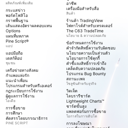
ผลิตภัณฑ์เพิ่มเติม
อาชีพ
เครื่องมือสำหรับสื่อ
กระแสข่าว
สินค้า
พอร์ตโฟลิโอ
กราฟพื้นฐาน
ร้านค้า TradingView
เส้นแสดงอัตราผลตอบแทน
ไพ่ทาโรต์สำหรับเทรดเดอร์
Options
The C63 TradeTime
แผนที่มหภาค
นโยบาย & ความปลอดภัย
Pine Script®
ข้อกำหนดการใช้งาน
แอป
คำจำกัดสิทธิ์ความรับผิดชอบ
แอปมือถือ
นโยบายความเป็นส่วนตัว
เดสก์ท็อป
นโยบายการใช้คุกกี้
ชุมชน
คำชี้แจงสิทธิ์การเข้าถึง
เคล็ดลับความปลอดภัย
เครือข่ายทางสังคม
โปรแกรม Bug Bounty
กำแพงแห่งรัก
สถานะเพจ
แนะนำเพื่อน
โซลูชันสำหรับธุรกิจ
โปรแกรมสำหรับครีเอเตอร์
กฎระเบียบการใช้งาน
วิดเจ็ต
ผู้ดูแลการใช้งาน
ไลบรารีชาร์ต
ไอเดีย
Lightweight Charts™
ชาร์ตขั้นสูง
การซื้อขาย
แพลตฟอร์มการซื้อขาย
การศึกษา
โอกาสในการเติบโต
คัดสรรโดยบรรณาธิการ
PINE SCRIPT
การลงโฆษณา