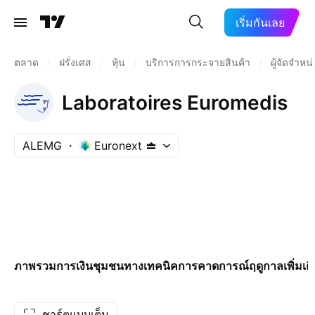
เริ่มกันเลย
ตลาด
/
ฝรั่งเศส
/
หุ้น
/
บริการการกระจายสินค้า
/
ผู้จัดจำห
Laboratoires Euromedis
ALEMG
Euronext
ภาพรวม
การเงิน
ชุมชน
ทางเทคนิค
การคาดการณ์
ฤดูกาล
เพิ่มเต
ชาร์ตแบบเต็ม