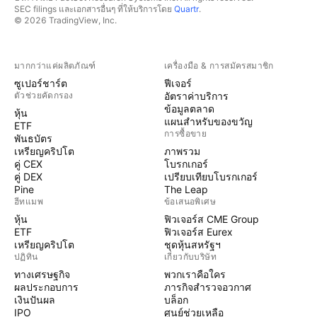
SEC filings และเอกสารอื่นๆ ที่ให้บริการโดย
Quartr
.
© 2026 TradingView, Inc.
มากกว่าแค่ผลิตภัณฑ์
เครื่องมือ & การสมัครสมาชิก
ซูเปอร์ชาร์ต
ฟีเจอร์
ตัวช่วยคัดกรอง
อัตราค่าบริการ
ข้อมูลตลาด
หุ้น
แผนสำหรับของขวัญ
ETF
การซื้อขาย
พันธบัตร
เหรียญคริปโต
ภาพรวม
คู่ CEX
โบรกเกอร์
คู่ DEX
เปรียบเทียบโบรกเกอร์
Pine
The Leap
ฮีทแมพ
ข้อเสนอพิเศษ
หุ้น
ฟิวเจอร์ส CME Group
ETF
ฟิวเจอร์ส Eurex
เหรียญคริปโต
ชุดหุ้นสหรัฐฯ
ปฏิทิน
เกี่ยวกับบริษัท
ทางเศรษฐกิจ
พวกเราคือใคร
ผลประกอบการ
ภารกิจสำรวจอวกาศ
เงินปันผล
บล็อก
IPO
ศูนย์ช่วยเหลือ