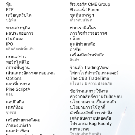
หุ้น
ฟิวเจอร์ส CME Group
ETF
ฟิวเจอร์ส Eurex
เหรียญคริปโต
ชุดหุ้นสหรัฐฯ
ปฏิทิน
เกี่ยวกับบริษัท
ทางเศรษฐกิจ
พวกเราคือใคร
ผลประกอบการ
ภารกิจสำรวจอวกาศ
เงินปันผล
บล็อก
IPO
ศูนย์ช่วยเหลือ
ผลิตภัณฑ์เพิ่มเติม
อาชีพ
เครื่องมือสำหรับสื่อ
กระแสข่าว
สินค้า
พอร์ตโฟลิโอ
กราฟพื้นฐาน
ร้านค้า TradingView
เส้นแสดงอัตราผลตอบแทน
ไพ่ทาโรต์สำหรับเทรดเดอร์
Options
The C63 TradeTime
แผนที่มหภาค
นโยบาย & ความปลอดภัย
Pine Script®
ข้อกำหนดการใช้งาน
แอป
คำจำกัดสิทธิ์ความรับผิดชอบ
แอปมือถือ
นโยบายความเป็นส่วนตัว
เดสก์ท็อป
นโยบายการใช้คุกกี้
ชุมชน
คำชี้แจงสิทธิ์การเข้าถึง
เคล็ดลับความปลอดภัย
เครือข่ายทางสังคม
โปรแกรม Bug Bounty
กำแพงแห่งรัก
สถานะเพจ
แนะนำเพื่อน
โซลูชันสำหรับธุรกิจ