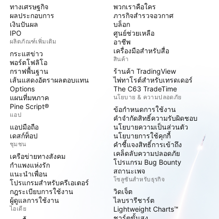
ทางเศรษฐกิจ
พวกเราคือใคร
ผลประกอบการ
ภารกิจสำรวจอวกาศ
เงินปันผล
บล็อก
IPO
ศูนย์ช่วยเหลือ
ผลิตภัณฑ์เพิ่มเติม
อาชีพ
เครื่องมือสำหรับสื่อ
กระแสข่าว
สินค้า
พอร์ตโฟลิโอ
กราฟพื้นฐาน
ร้านค้า TradingView
เส้นแสดงอัตราผลตอบแทน
ไพ่ทาโรต์สำหรับเทรดเดอร์
Options
The C63 TradeTime
แผนที่มหภาค
นโยบาย & ความปลอดภัย
Pine Script®
ข้อกำหนดการใช้งาน
แอป
คำจำกัดสิทธิ์ความรับผิดชอบ
แอปมือถือ
นโยบายความเป็นส่วนตัว
เดสก์ท็อป
นโยบายการใช้คุกกี้
ชุมชน
คำชี้แจงสิทธิ์การเข้าถึง
เคล็ดลับความปลอดภัย
เครือข่ายทางสังคม
โปรแกรม Bug Bounty
กำแพงแห่งรัก
สถานะเพจ
แนะนำเพื่อน
โซลูชันสำหรับธุรกิจ
โปรแกรมสำหรับครีเอเตอร์
กฎระเบียบการใช้งาน
วิดเจ็ต
ผู้ดูแลการใช้งาน
ไลบรารีชาร์ต
ไอเดีย
Lightweight Charts™
ชาร์ตขั้นสูง