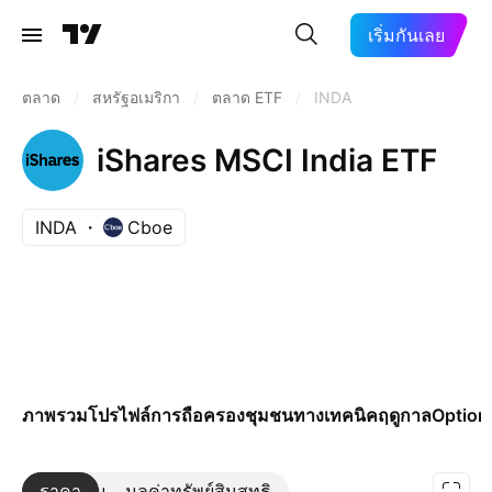
เริ่มกันเลย
ตลาด
/
สหรัฐอเมริกา
/
ตลาด ETF
/
INDA
iShares MSCI India ETF
INDA
Cboe
ภาพรวม
โปรไฟล์
การถือครอง
ชุมชน
ทางเทคนิค
ฤดูกาล
Option
ราคา
เพิ่มเติม
มูลค่าทรัพย์สินสุทธิ