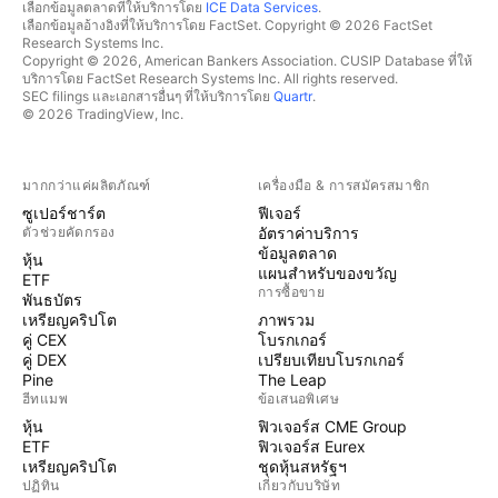
เลือกข้อมูลตลาดที่ให้บริการโดย
ICE Data Services
.
เลือกข้อมูลอ้างอิงที่ให้บริการโดย FactSet. Copyright © 2026 FactSet
Research Systems Inc.
Copyright © 2026, American Bankers Association. CUSIP Database ที่ให้
บริการโดย FactSet Research Systems Inc. All rights reserved.
SEC filings และเอกสารอื่นๆ ที่ให้บริการโดย
Quartr
.
© 2026 TradingView, Inc.
มากกว่าแค่ผลิตภัณฑ์
เครื่องมือ & การสมัครสมาชิก
ซูเปอร์ชาร์ต
ฟีเจอร์
ตัวช่วยคัดกรอง
อัตราค่าบริการ
ข้อมูลตลาด
หุ้น
แผนสำหรับของขวัญ
ETF
การซื้อขาย
พันธบัตร
เหรียญคริปโต
ภาพรวม
คู่ CEX
โบรกเกอร์
คู่ DEX
เปรียบเทียบโบรกเกอร์
Pine
The Leap
ฮีทแมพ
ข้อเสนอพิเศษ
หุ้น
ฟิวเจอร์ส CME Group
ETF
ฟิวเจอร์ส Eurex
เหรียญคริปโต
ชุดหุ้นสหรัฐฯ
ปฏิทิน
เกี่ยวกับบริษัท