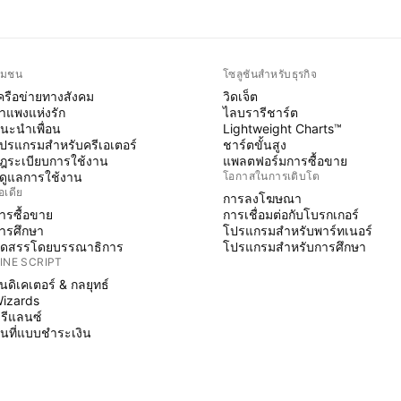
ุมชน
โซลูชันสำหรับธุรกิจ
ครือข่ายทางสังคม
วิดเจ็ต
ำแพงแห่งรัก
ไลบรารีชาร์ต
นะนำเพื่อน
Lightweight Charts™
ปรแกรมสำหรับครีเอเตอร์
ชาร์ตขั้นสูง
ฎระเบียบการใช้งาน
แพลตฟอร์มการซื้อขาย
ู้ดูแลการใช้งาน
โอกาสในการเติบโต
อเดีย
การลงโฆษณา
ารซื้อขาย
การเชื่อมต่อกับโบรกเกอร์
ารศึกษา
โปรแกรมสำหรับพาร์ทเนอร์
ัดสรรโดยบรรณาธิการ
โปรแกรมสำหรับการศึกษา
INE SCRIPT
ินดิเคเตอร์ & กลยุทธ์
izards
รีแลนซ์
ื้นที่แบบชำระเงิน