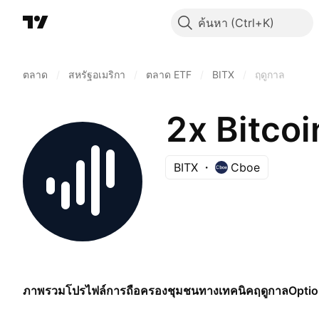
ค้นหา
ตลาด
/
สหรัฐอเมริกา
/
ตลาด ETF
/
BITX
/
ฤดูกาล
2x Bitcoi
BITX
Cboe
ภาพรวม
โปรไฟล์
การถือครอง
ชุมชน
ทางเทคนิค
ฤดูกาล
Opti