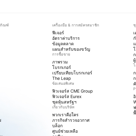
ภัณฑ์
เครื่องมือ & การสมัครสมาชิก
ช
ฟีเจอร์
เ
อัตราค่าบริการ
ก
ข้อมูลตลาด
แ
แผนสำหรับของขวัญ
โ
การซื้อขาย
ก
ผ
ภาพรวม
ไ
โบรกเกอร์
เปรียบเทียบโบรกเกอร์
ก
The Leap
ก
ข้อเสนอพิเศษ
ค
P
ฟิวเจอร์ส CME Group
ฟิวเจอร์ส Eurex
อ
ชุดหุ้นสหรัฐฯ
W
เกี่ยวกับบริษัท
ฟ
พ
พวกเราคือใคร
ร
ภารกิจสำรวจอวกาศ
บล็อก
ศูนย์ช่วยเหลือ