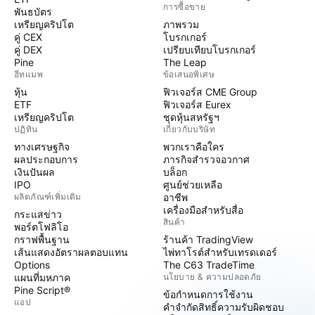
การซื้อขาย
พันธบัตร
เหรียญคริปโต
ภาพรวม
คู่ CEX
โบรกเกอร์
คู่ DEX
เปรียบเทียบโบรกเกอร์
Pine
The Leap
ฮีทแมพ
ข้อเสนอพิเศษ
หุ้น
ฟิวเจอร์ส CME Group
ETF
ฟิวเจอร์ส Eurex
เหรียญคริปโต
ชุดหุ้นสหรัฐฯ
ปฏิทิน
เกี่ยวกับบริษัท
ทางเศรษฐกิจ
พวกเราคือใคร
ผลประกอบการ
ภารกิจสำรวจอวกาศ
เงินปันผล
บล็อก
IPO
ศูนย์ช่วยเหลือ
ผลิตภัณฑ์เพิ่มเติม
อาชีพ
เครื่องมือสำหรับสื่อ
กระแสข่าว
สินค้า
พอร์ตโฟลิโอ
กราฟพื้นฐาน
ร้านค้า TradingView
เส้นแสดงอัตราผลตอบแทน
ไพ่ทาโรต์สำหรับเทรดเดอร์
Options
The C63 TradeTime
แผนที่มหภาค
นโยบาย & ความปลอดภัย
Pine Script®
ข้อกำหนดการใช้งาน
แอป
คำจำกัดสิทธิ์ความรับผิดชอบ