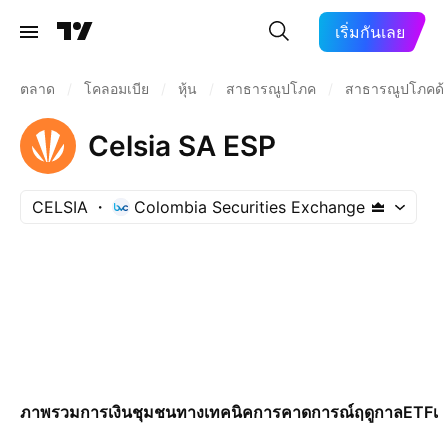
เริ่มกันเลย
ตลาด
/
โคลอมเบีย
/
หุ้น
/
สาธารณูปโภค
/
สาธารณูปโภคด้
Celsia SA ESP
CELSIA
Colombia Securities Exchange
ภาพรวม
การเงิน
ชุมชน
ทางเทคนิค
การคาดการณ์
ฤดูกาล
ETF
เพ