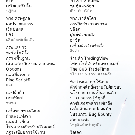
ETF
ฟิวเจอร์ส Eurex
เหรียญคริปโต
ชุดหุ้นสหรัฐฯ
ปฏิทิน
เกี่ยวกับบริษัท
ทางเศรษฐกิจ
พวกเราคือใคร
ผลประกอบการ
ภารกิจสำรวจอวกาศ
เงินปันผล
บล็อก
IPO
ศูนย์ช่วยเหลือ
ผลิตภัณฑ์เพิ่มเติม
อาชีพ
เครื่องมือสำหรับสื่อ
กระแสข่าว
สินค้า
พอร์ตโฟลิโอ
กราฟพื้นฐาน
ร้านค้า TradingView
เส้นแสดงอัตราผลตอบแทน
ไพ่ทาโรต์สำหรับเทรดเดอร์
Options
The C63 TradeTime
แผนที่มหภาค
นโยบาย & ความปลอดภัย
Pine Script®
ข้อกำหนดการใช้งาน
แอป
คำจำกัดสิทธิ์ความรับผิดชอบ
แอปมือถือ
นโยบายความเป็นส่วนตัว
เดสก์ท็อป
นโยบายการใช้คุกกี้
ชุมชน
คำชี้แจงสิทธิ์การเข้าถึง
เคล็ดลับความปลอดภัย
เครือข่ายทางสังคม
โปรแกรม Bug Bounty
กำแพงแห่งรัก
สถานะเพจ
แนะนำเพื่อน
โซลูชันสำหรับธุรกิจ
โปรแกรมสำหรับครีเอเตอร์
กฎระเบียบการใช้งาน
วิดเจ็ต