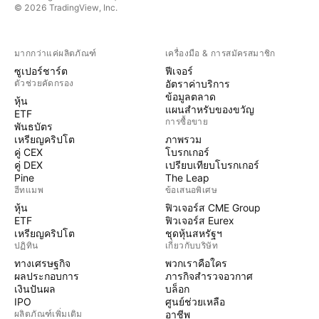
© 2026 TradingView, Inc.
มากกว่าแค่ผลิตภัณฑ์
เครื่องมือ & การสมัครสมาชิก
ซูเปอร์ชาร์ต
ฟีเจอร์
ตัวช่วยคัดกรอง
อัตราค่าบริการ
ข้อมูลตลาด
หุ้น
แผนสำหรับของขวัญ
ETF
การซื้อขาย
พันธบัตร
เหรียญคริปโต
ภาพรวม
คู่ CEX
โบรกเกอร์
คู่ DEX
เปรียบเทียบโบรกเกอร์
Pine
The Leap
ฮีทแมพ
ข้อเสนอพิเศษ
หุ้น
ฟิวเจอร์ส CME Group
ETF
ฟิวเจอร์ส Eurex
เหรียญคริปโต
ชุดหุ้นสหรัฐฯ
ปฏิทิน
เกี่ยวกับบริษัท
ทางเศรษฐกิจ
พวกเราคือใคร
ผลประกอบการ
ภารกิจสำรวจอวกาศ
เงินปันผล
บล็อก
IPO
ศูนย์ช่วยเหลือ
ผลิตภัณฑ์เพิ่มเติม
อาชีพ