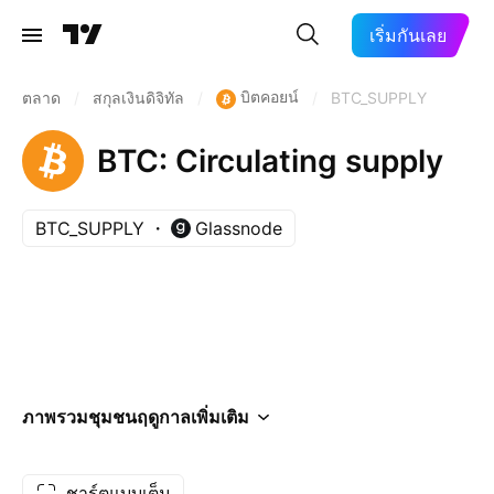
เริ่มกันเลย
บิตคอยน์
ตลาด
/
สกุลเงินดิจิทัล
/
/
BTC_SUPPLY
BTC: Circulating supply
BTC_SUPPLY
Glassnode
ภาพรวม
ชุมชน
ฤดูกาล
เพิ่มเติม
ชาร์ตแบบเต็ม