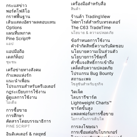
เครื่องมือสำหรับสื่อ
กระแสข่าว
สินค้า
พอร์ตโฟลิโอ
กราฟพื้นฐาน
ร้านค้า TradingView
เส้นแสดงอัตราผลตอบแทน
ไพ่ทาโรต์สำหรับเทรดเดอร์
Options
The C63 TradeTime
แผนที่มหภาค
นโยบาย & ความปลอดภัย
Pine Script®
ข้อกำหนดการใช้งาน
แอป
คำจำกัดสิทธิ์ความรับผิดชอบ
แอปมือถือ
นโยบายความเป็นส่วนตัว
เดสก์ท็อป
นโยบายการใช้คุกกี้
ชุมชน
คำชี้แจงสิทธิ์การเข้าถึง
เคล็ดลับความปลอดภัย
เครือข่ายทางสังคม
โปรแกรม Bug Bounty
กำแพงแห่งรัก
สถานะเพจ
แนะนำเพื่อน
โซลูชันสำหรับธุรกิจ
โปรแกรมสำหรับครีเอเตอร์
กฎระเบียบการใช้งาน
วิดเจ็ต
ผู้ดูแลการใช้งาน
ไลบรารีชาร์ต
ไอเดีย
Lightweight Charts™
ชาร์ตขั้นสูง
การซื้อขาย
แพลตฟอร์มการซื้อขาย
การศึกษา
โอกาสในการเติบโต
คัดสรรโดยบรรณาธิการ
PINE SCRIPT
การลงโฆษณา
การเชื่อมต่อกับโบรกเกอร์
อินดิเคเตอร์ & กลยุทธ์