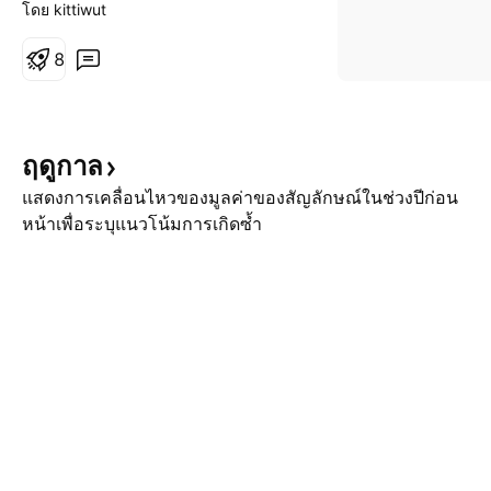
จะถูกขุดขึ้นมาครบ 21 ล้านเหรียญ
โดย kittiwut
ในปี ค.ศ. 2140 หรืออีก 119 ปี
นั่นเอง
8
ฤดูกาล
แสดงการเคลื่อนไหวของมูลค่าของสัญลักษณ์ในช่วงปีก่อน
หน้าเพื่อระบุแนวโน้มการเกิดซ้ำ