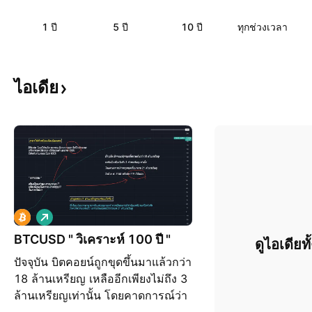
1 ปี
5 ปี
10 ปี
ทุกช่วงเวลา
ไอเดีย
เ
พิ่
BTCUSD " วิเคราะห์ 100 ปี "
ดูไอเดียท
ม
ปัจจุบัน บิตคอยน์ถูกขุดขึ้นมาแล้วกว่า
ขึ้
น
18 ล้านเหรียญ เหลืออีกเพียงไม่ถึง 3
ล้านเหรียญเท่านั้น โดยคาดการณ์ว่า