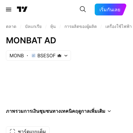
เริ่มกันเลย
ตลาด
/
บัลแกเรีย
/
หุ้น
/
การผลิตของผู้ผลิต
/
เครื่องใช้ไฟฟ้า
MONBAT AD
MONB
BSESOF
ภาพรวม
การเงิน
ชุมชน
ทางเทคนิค
ฤดูกาล
เพิ่มเติม
ชาร์ตแบบเต็ม