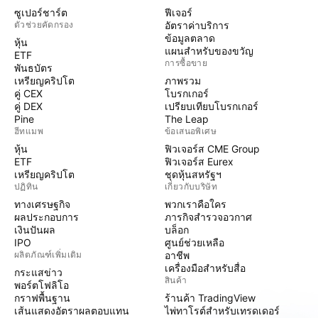
ซูเปอร์ชาร์ต
ฟีเจอร์
ตัวช่วยคัดกรอง
อัตราค่าบริการ
ข้อมูลตลาด
หุ้น
แผนสำหรับของขวัญ
ETF
การซื้อขาย
พันธบัตร
เหรียญคริปโต
ภาพรวม
คู่ CEX
โบรกเกอร์
คู่ DEX
เปรียบเทียบโบรกเกอร์
Pine
The Leap
ฮีทแมพ
ข้อเสนอพิเศษ
หุ้น
ฟิวเจอร์ส CME Group
ETF
ฟิวเจอร์ส Eurex
เหรียญคริปโต
ชุดหุ้นสหรัฐฯ
ปฏิทิน
เกี่ยวกับบริษัท
ทางเศรษฐกิจ
พวกเราคือใคร
ผลประกอบการ
ภารกิจสำรวจอวกาศ
เงินปันผล
บล็อก
IPO
ศูนย์ช่วยเหลือ
ผลิตภัณฑ์เพิ่มเติม
อาชีพ
เครื่องมือสำหรับสื่อ
กระแสข่าว
สินค้า
พอร์ตโฟลิโอ
กราฟพื้นฐาน
ร้านค้า TradingView
เส้นแสดงอัตราผลตอบแทน
ไพ่ทาโรต์สำหรับเทรดเดอร์