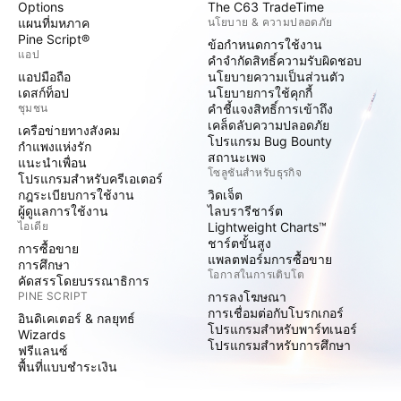
Options
The C63 TradeTime
แผนที่มหภาค
นโยบาย & ความปลอดภัย
Pine Script®
ข้อกำหนดการใช้งาน
แอป
คำจำกัดสิทธิ์ความรับผิดชอบ
แอปมือถือ
นโยบายความเป็นส่วนตัว
เดสก์ท็อป
นโยบายการใช้คุกกี้
ชุมชน
คำชี้แจงสิทธิ์การเข้าถึง
เคล็ดลับความปลอดภัย
เครือข่ายทางสังคม
โปรแกรม Bug Bounty
กำแพงแห่งรัก
สถานะเพจ
แนะนำเพื่อน
โซลูชันสำหรับธุรกิจ
โปรแกรมสำหรับครีเอเตอร์
กฎระเบียบการใช้งาน
วิดเจ็ต
ผู้ดูแลการใช้งาน
ไลบรารีชาร์ต
ไอเดีย
Lightweight Charts™
ชาร์ตขั้นสูง
การซื้อขาย
แพลตฟอร์มการซื้อขาย
การศึกษา
โอกาสในการเติบโต
คัดสรรโดยบรรณาธิการ
PINE SCRIPT
การลงโฆษณา
การเชื่อมต่อกับโบรกเกอร์
อินดิเคเตอร์ & กลยุทธ์
โปรแกรมสำหรับพาร์ทเนอร์
Wizards
โปรแกรมสำหรับการศึกษา
ฟรีแลนซ์
พื้นที่แบบชำระเงิน