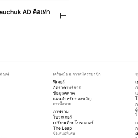
auchuk AD
คือเท่า
ภัณฑ์
เครื่องมือ & การสมัครสมาชิก
ช
ฟีเจอร์
เ
อัตราค่าบริการ
ก
ข้อมูลตลาด
แ
แผนสำหรับของขวัญ
โ
การซื้อขาย
ก
ผ
ภาพรวม
ไ
โบรกเกอร์
เปรียบเทียบโบรกเกอร์
ก
The Leap
ก
ข้อเสนอพิเศษ
ค