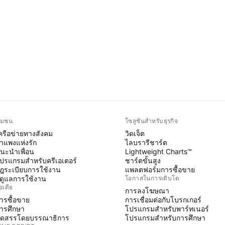
ุมชน
โซลูชันสำหรับธุรกิจ
ครือข่ายทางสังคม
วิดเจ็ต
ำแพงแห่งรัก
ไลบรารีชาร์ต
นะนำเพื่อน
Lightweight Charts™
ปรแกรมสำหรับครีเอเตอร์
ชาร์ตขั้นสูง
ฎระเบียบการใช้งาน
แพลตฟอร์มการซื้อขาย
ู้ดูแลการใช้งาน
โอกาสในการเติบโต
อเดีย
การลงโฆษณา
ารซื้อขาย
การเชื่อมต่อกับโบรกเกอร์
ารศึกษา
โปรแกรมสำหรับพาร์ทเนอร์
ัดสรรโดยบรรณาธิการ
โปรแกรมสำหรับการศึกษา