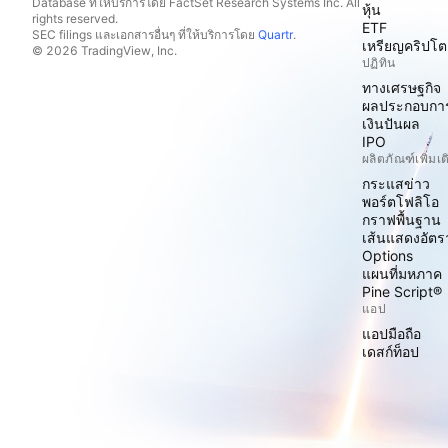
Database ที่ให้บริการโดย FactSet Research Systems Inc. All
หุ้น
rights reserved.
ETF
SEC filings และเอกสารอื่นๆ ที่ให้บริการโดย
Quartr
.
เหรียญคริปโต
© 2026 TradingView, Inc.
ปฏิทิน
ทางเศรษฐกิจ
ผลประกอบกา
เงินปันผล
IPO
ผลิตภัณฑ์เพิ่มเต
กระแสข่าว
พอร์ตโฟลิโอ
กราฟพื้นฐาน
เส้นแสดงอัต
Options
แผนที่มหภาค
Pine Script®
แอป
แอปมือถือ
เดสก์ท็อป