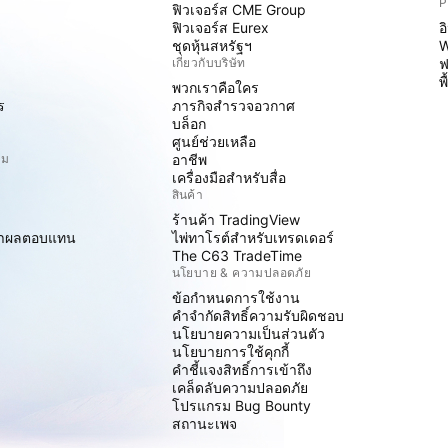
P
ฟิวเจอร์ส CME Group
ฟิวเจอร์ส Eurex
อ
ชุดหุ้นสหรัฐฯ
W
เกี่ยวกับบริษัท
ฟ
พ
พวกเราคือใคร
ร
ภารกิจสำรวจอวกาศ
บล็อก
ศูนย์ช่วยเหลือ
ิม
อาชีพ
เครื่องมือสำหรับสื่อ
สินค้า
ร้านค้า TradingView
ราผลตอบแทน
ไพ่ทาโรต์สำหรับเทรดเดอร์
The C63 TradeTime
นโยบาย & ความปลอดภัย
ข้อกำหนดการใช้งาน
คำจำกัดสิทธิ์ความรับผิดชอบ
นโยบายความเป็นส่วนตัว
นโยบายการใช้คุกกี้
คำชี้แจงสิทธิ์การเข้าถึง
เคล็ดลับความปลอดภัย
โปรแกรม Bug Bounty
สถานะเพจ