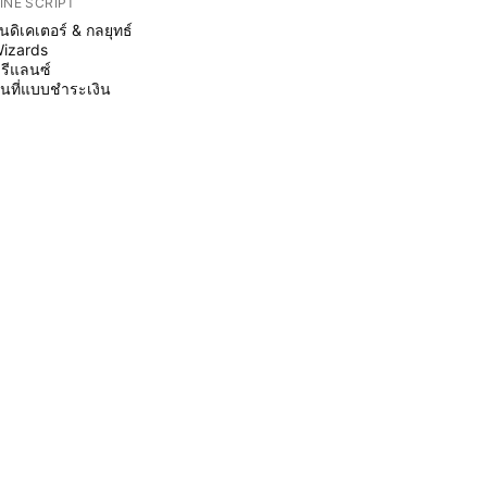
INE SCRIPT
ินดิเคเตอร์ & กลยุทธ์
izards
รีแลนซ์
ื้นที่แบบชำระเงิน