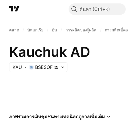
ค้นหา
ตลาด
/
บัลแกเรีย
/
หุ้น
/
การผลิตของผู้ผลิต
/
การผลิตเบ็ดเ
Kauchuk AD
KAU
BSESOF
ภาพรวม
การเงิน
ชุมชน
ทางเทคนิค
ฤดูกาล
เพิ่มเติม