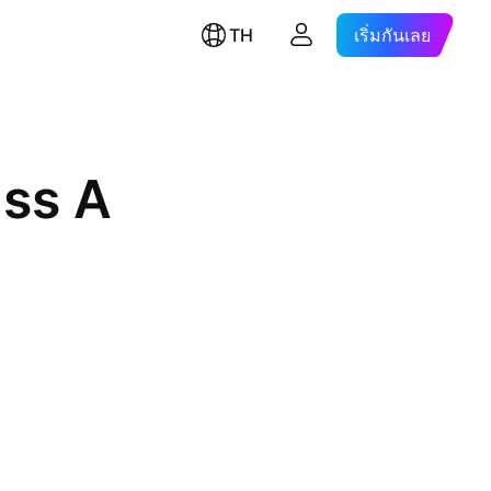
TH
เริ่มกันเลย
ass A