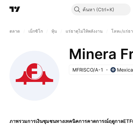
ค้นหา
ตลาด
/
เม็กซิโก
/
หุ้น
/
แร่ธาตุไม่ให้พลังงาน
/
โลหะ/แร่ธาต
Minera F
MFRISCO/A-1
Mexica
ภาพรวม
การเงิน
ชุมชน
ทางเทคนิค
การคาดการณ์
ฤดูกาล
ETF