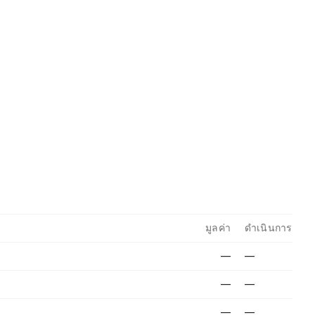
มูลค่า
ดำเนินการ
—
—
—
—
—
—