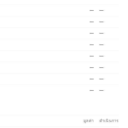
—
—
—
—
—
—
—
—
—
—
—
—
—
—
—
—
มูลค่า
ดำเนินการ