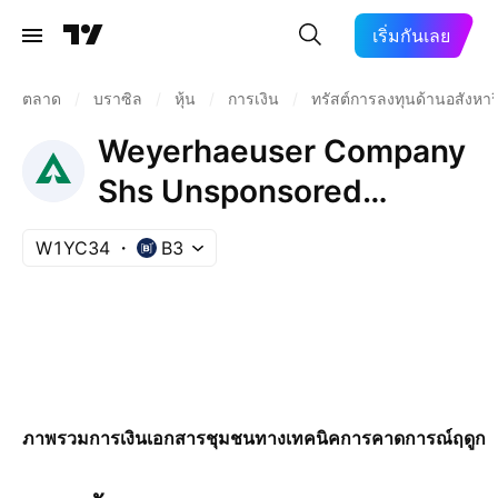
เริ่มกันเลย
ตลาด
/
บราซิล
/
หุ้น
/
การเงิน
/
ทรัสต์การลงทุนด้านอสังหาริ
Weyerhaeuser Company
Shs Unsponsored
Brazilian Depositary
W1YC34
B3
Receipt Repr 1 Sh
ภาพรวม
การเงิน
เอกสาร
ชุมชน
ทางเทคนิค
การคาดการณ์
ฤดูกา