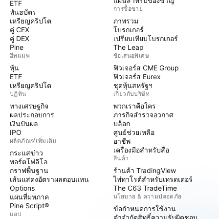
แผนสำหรับของขวัญ
ETF
การซื้อขาย
พันธบัตร
เหรียญคริปโต
ภาพรวม
คู่ CEX
โบรกเกอร์
คู่ DEX
เปรียบเทียบโบรกเกอร์
Pine
The Leap
ฮีทแมพ
ข้อเสนอพิเศษ
หุ้น
ฟิวเจอร์ส CME Group
ETF
ฟิวเจอร์ส Eurex
เหรียญคริปโต
ชุดหุ้นสหรัฐฯ
ปฏิทิน
เกี่ยวกับบริษัท
ทางเศรษฐกิจ
พวกเราคือใคร
ผลประกอบการ
ภารกิจสำรวจอวกาศ
เงินปันผล
บล็อก
IPO
ศูนย์ช่วยเหลือ
ผลิตภัณฑ์เพิ่มเติม
อาชีพ
เครื่องมือสำหรับสื่อ
กระแสข่าว
สินค้า
พอร์ตโฟลิโอ
กราฟพื้นฐาน
ร้านค้า TradingView
เส้นแสดงอัตราผลตอบแทน
ไพ่ทาโรต์สำหรับเทรดเดอร์
Options
The C63 TradeTime
แผนที่มหภาค
นโยบาย & ความปลอดภัย
Pine Script®
ข้อกำหนดการใช้งาน
แอป
คำจำกัดสิทธิ์ความรับผิดชอบ