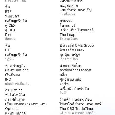
ตัวช่วยคัดกรอง
อัตราค่าบริการ
ข้อมูลตลาด
หุ้น
แผนสำหรับของขวัญ
ETF
การซื้อขาย
พันธบัตร
เหรียญคริปโต
ภาพรวม
คู่ CEX
โบรกเกอร์
คู่ DEX
เปรียบเทียบโบรกเกอร์
Pine
The Leap
ฮีทแมพ
ข้อเสนอพิเศษ
หุ้น
ฟิวเจอร์ส CME Group
ETF
ฟิวเจอร์ส Eurex
เหรียญคริปโต
ชุดหุ้นสหรัฐฯ
ปฏิทิน
เกี่ยวกับบริษัท
ทางเศรษฐกิจ
พวกเราคือใคร
ผลประกอบการ
ภารกิจสำรวจอวกาศ
เงินปันผล
บล็อก
IPO
ศูนย์ช่วยเหลือ
ผลิตภัณฑ์เพิ่มเติม
อาชีพ
เครื่องมือสำหรับสื่อ
กระแสข่าว
สินค้า
พอร์ตโฟลิโอ
กราฟพื้นฐาน
ร้านค้า TradingView
เส้นแสดงอัตราผลตอบแทน
ไพ่ทาโรต์สำหรับเทรดเดอร์
Options
The C63 TradeTime
แผนที่มหภาค
นโยบาย & ความปลอดภัย