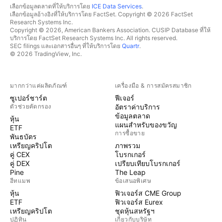
เลือกข้อมูลตลาดที่ให้บริการโดย
ICE Data Services
.
Booking.com ทุกครั้งที่เห็นจุดหมายปลายทาง — ใน
เลือกข้อมูลอ้างอิงที่ให้บริการโดย FactSet. Copyright © 2026 FactSet
โฆษณาของบริษัทหรือโฆษณา Super Bowl อื่นๆ ที่พวก
Research Systems Inc.
Copyright © 2026, American Bankers Association. CUSIP Database ที่ให้
เขาต้องการเยี่ยมชม คู่แข่ง Expedia กำลังทำการแข่งขัน
บริการโดย FactSet Research Systems Inc. All rights reserved.
สำหรับสมาชิกรางวัลเพื่อกลับไปสู่ ​​Super Bowl หลังจาก
SEC filings และเอกสารอื่นๆ ที่ให้บริการโดย
Quartr
.
© 2026 TradingView, Inc.
ผ่านไปกว่า 10 ปี บริษัทจะมอบวันหยุดพักผ่อน 19 แห่ง
มูลค่ารางวัลละ 5,000 ดอลลาร์สหรัฐ และรางวัลใหญ่หนึ่ง
รางวัลมูลค่า 25,000 ดอลลาร์สหรัฐ ในรูปของคะแนน
มากกว่าแค่ผลิตภัณฑ์
เครื่องมือ & การสมัครสมาชิก
รางวัล Expedia การคาดหวังในครั้งนี้? ด้วยกรณีของ
ซูเปอร์ชาร์ต
ฟีเจอร์
Covid-19 ที่ลดลงอีกครั้งและในเดือนที่อากาศอบอุ่นขึ้น
ตัวช่วยคัดกรอง
อัตราค่าบริการ
บริษัท ท่องเที่ยวต่าง ๆ จึงยึด Super Bowl เป็นโอกาสในการ
ข้อมูลตลาด
หุ้น
แผนสำหรับของขวัญ
สนับสนุนให้ผู้บริโภควางแผนและจองการเดินทางตอนนี้ นัก
ETF
การซื้อขาย
พันธบัตร
วิเคราะห์จาก Truist Securities กล่าวว่าพวกเขาคาด
เหรียญคริปโต
ภาพรวม
ว่าการเดินทางโดยเฉพาะธุรกิจนอกสหรัฐฯ จะชะลอตัวลง
คู่ CEX
โบรกเกอร์
ในเดือนธันวาคม ส่งผลให้ต้องเผชิญกับช่วงมกราคม แต่
คู่ DEX
เปรียบเทียบโบรกเกอร์
Pine
The Leap
ความต้องการที่เพิ่มขึ้นในช่วงต้นฤดูใบไม้ผลิ ส่งผลให้บริษัท
ฮีทแมพ
ข้อเสนอพิเศษ
ตัวแทนท่องเที่ยวออนไลน์โดยรวมเติบโตขึ้นในปี 2022
หุ้น
ฟิวเจอร์ส CME Group
Glenn Fogel ซีอีโอและประธานของ Booking Holdings
ETF
ฟิวเจอร์ส Eurex
ซึ่งเป็นบริษัทแม่ของ Booking.com กล่าวว่า "คุณสามารถ
เหรียญคริปโต
ชุดหุ้นสหรัฐฯ
ปฏิทิน
เกี่ยวกับบริษัท
สัมผัสได้ว่ามีความปรารถนาอย่างมากที่จะเดินทางในตอน