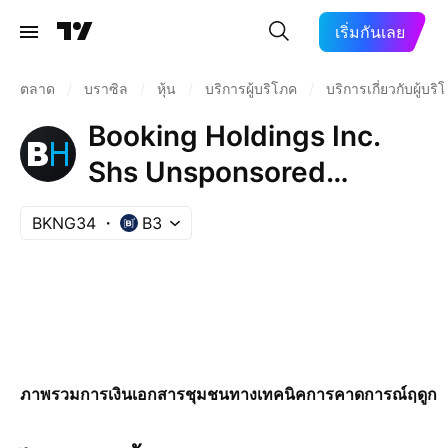
เริ่มกันเลย
ตลาด
/
บราซิล
/
หุ้น
/
บริการผู้บริโภค
/
บริการเกี่ยวกับผู้บริ
Booking Holdings Inc.
Shs Unsponsored
Brazilian Depository
BKNG34
B3
Receipt Repr 0.0057143
Sh
ภาพรวม
การเงิน
เอกสาร
ชุมชน
ทางเทคนิค
การคาดการณ์
ฤดูกา