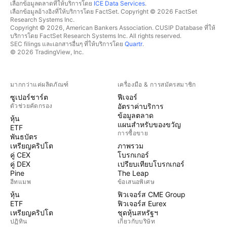
เลือกข้อมูลตลาดที่ให้บริการโดย
ICE Data Services
.
เลือกข้อมูลอ้างอิงที่ให้บริการโดย FactSet. Copyright © 2026 FactSet
Research Systems Inc.
Copyright © 2026, American Bankers Association. CUSIP Database ที่ให้
บริการโดย FactSet Research Systems Inc. All rights reserved.
SEC filings และเอกสารอื่นๆ ที่ให้บริการโดย
Quartr
.
© 2026 TradingView, Inc.
มากกว่าแค่ผลิตภัณฑ์
เครื่องมือ & การสมัครสมาชิก
ซูเปอร์ชาร์ต
ฟีเจอร์
ตัวช่วยคัดกรอง
อัตราค่าบริการ
ข้อมูลตลาด
หุ้น
แผนสำหรับของขวัญ
ETF
การซื้อขาย
พันธบัตร
เหรียญคริปโต
ภาพรวม
คู่ CEX
โบรกเกอร์
คู่ DEX
เปรียบเทียบโบรกเกอร์
Pine
The Leap
ฮีทแมพ
ข้อเสนอพิเศษ
หุ้น
ฟิวเจอร์ส CME Group
ETF
ฟิวเจอร์ส Eurex
เหรียญคริปโต
ชุดหุ้นสหรัฐฯ
ปฏิทิน
เกี่ยวกับบริษัท