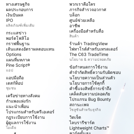
ทางเศรษฐกิจ
พวกเราคือใคร
ผลประกอบการ
ภารกิจสำรวจอวกาศ
เงินปันผล
บล็อก
IPO
ศูนย์ช่วยเหลือ
ผลิตภัณฑ์เพิ่มเติม
อาชีพ
เครื่องมือสำหรับสื่อ
กระแสข่าว
สินค้า
พอร์ตโฟลิโอ
กราฟพื้นฐาน
ร้านค้า TradingView
เส้นแสดงอัตราผลตอบแทน
ไพ่ทาโรต์สำหรับเทรดเดอร์
Options
The C63 TradeTime
แผนที่มหภาค
นโยบาย & ความปลอดภัย
Pine Script®
ข้อกำหนดการใช้งาน
แอป
คำจำกัดสิทธิ์ความรับผิดชอบ
แอปมือถือ
นโยบายความเป็นส่วนตัว
เดสก์ท็อป
นโยบายการใช้คุกกี้
ชุมชน
คำชี้แจงสิทธิ์การเข้าถึง
เคล็ดลับความปลอดภัย
เครือข่ายทางสังคม
โปรแกรม Bug Bounty
กำแพงแห่งรัก
สถานะเพจ
แนะนำเพื่อน
โซลูชันสำหรับธุรกิจ
โปรแกรมสำหรับครีเอเตอร์
กฎระเบียบการใช้งาน
วิดเจ็ต
ผู้ดูแลการใช้งาน
ไลบรารีชาร์ต
ไอเดีย
Lightweight Charts™
ชาร์ตขั้นสูง