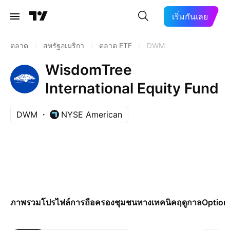
เริ่มกันเลย
ตลาด
/
สหรัฐอเมริกา
/
ตลาด ETF
/
DWM
WisdomTree
International Equity Fund
DWM
NYSE American
ภาพรวม
โปรไฟล์
การถือครอง
ชุมชน
ทางเทคนิค
ฤดูกาล
Option