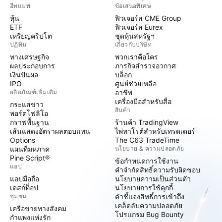
ฮีทแมพ
ข้อเสนอพิเศษ
หุ้น
ฟิวเจอร์ส CME Group
ETF
ฟิวเจอร์ส Eurex
เหรียญคริปโต
ชุดหุ้นสหรัฐฯ
ปฏิทิน
เกี่ยวกับบริษัท
ทางเศรษฐกิจ
พวกเราคือใคร
ผลประกอบการ
ภารกิจสำรวจอวกาศ
เงินปันผล
บล็อก
IPO
ศูนย์ช่วยเหลือ
ผลิตภัณฑ์เพิ่มเติม
อาชีพ
เครื่องมือสำหรับสื่อ
กระแสข่าว
สินค้า
พอร์ตโฟลิโอ
กราฟพื้นฐาน
ร้านค้า TradingView
เส้นแสดงอัตราผลตอบแทน
ไพ่ทาโรต์สำหรับเทรดเดอร์
Options
The C63 TradeTime
แผนที่มหภาค
นโยบาย & ความปลอดภัย
Pine Script®
ข้อกำหนดการใช้งาน
แอป
คำจำกัดสิทธิ์ความรับผิดชอบ
แอปมือถือ
นโยบายความเป็นส่วนตัว
เดสก์ท็อป
นโยบายการใช้คุกกี้
ชุมชน
คำชี้แจงสิทธิ์การเข้าถึง
เคล็ดลับความปลอดภัย
เครือข่ายทางสังคม
โปรแกรม Bug Bounty
กำแพงแห่งรัก