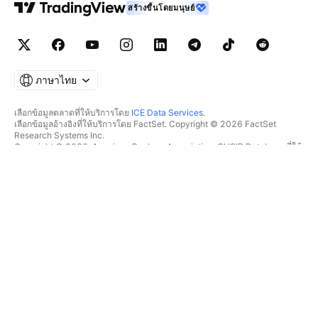
สร้างขึ้นโดยมนุษย์
ภาษาไทย
เลือกข้อมูลตลาดที่ให้บริการโดย
ICE Data Services
.
เลือกข้อมูลอ้างอิงที่ให้บริการโดย FactSet. Copyright © 2026 FactSet
Research Systems Inc.
Copyright © 2026, American Bankers Association. CUSIP Database ที่ให้
บริการโดย FactSet Research Systems Inc. All rights reserved.
SEC filings และเอกสารอื่นๆ ที่ให้บริการโดย
Quartr
.
© 2026 TradingView, Inc.
มากกว่าแค่ผลิตภัณฑ์
เครื่องมือ & การสมัครสมาชิก
ซูเปอร์ชาร์ต
ฟีเจอร์
ตัวช่วยคัดกรอง
อัตราค่าบริการ
ข้อมูลตลาด
หุ้น
แผนสำหรับของขวัญ
ETF
การซื้อขาย
พันธบัตร
เหรียญคริปโต
ภาพรวม