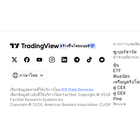
มากกว่าแค่ผลิต
สร้างขึ้นโดยมนุษย์
ซูเปอร์ชาร์ต
ตัวช่วยคัดกรอง
หุ้น
ETF
ภาษาไทย
พันธบัตร
เหรียญคริปโต
คู่ CEX
เลือกข้อมูลตลาดที่ให้บริการโดย
ICE Data Services
.
คู่ DEX
เลือกข้อมูลอ้างอิงที่ให้บริการโดย FactSet. Copyright © 2026
Pine
FactSet Research Systems Inc.
ฮีทแมพ
Copyright © 2026, American Bankers Association. CUSIP
Database ที่ให้บริการโดย FactSet Research Systems Inc. All
หุ้น
rights reserved.
ETF
SEC filings และเอกสารอื่นๆ ที่ให้บริการโดย
Quartr
.
เหรียญคริปโต
© 2026 TradingView, Inc.
ปฏิทิน
ทางเศรษฐกิจ