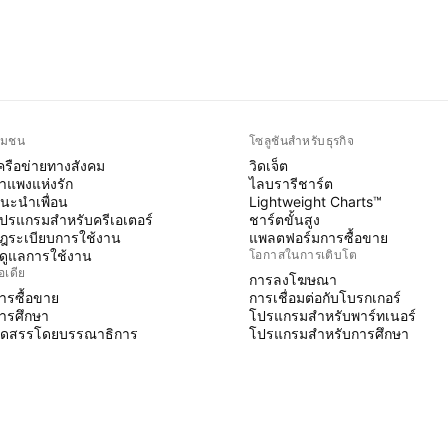
ุมชน
โซลูชันสำหรับธุรกิจ
ครือข่ายทางสังคม
วิดเจ็ต
ำแพงแห่งรัก
ไลบรารีชาร์ต
นะนำเพื่อน
Lightweight Charts™
ปรแกรมสำหรับครีเอเตอร์
ชาร์ตขั้นสูง
ฎระเบียบการใช้งาน
แพลตฟอร์มการซื้อขาย
ู้ดูแลการใช้งาน
โอกาสในการเติบโต
อเดีย
การลงโฆษณา
ารซื้อขาย
การเชื่อมต่อกับโบรกเกอร์
ารศึกษา
โปรแกรมสำหรับพาร์ทเนอร์
ัดสรรโดยบรรณาธิการ
โปรแกรมสำหรับการศึกษา
INE SCRIPT
ินดิเคเตอร์ & กลยุทธ์
izards
รีแลนซ์
ื้นที่แบบชำระเงิน