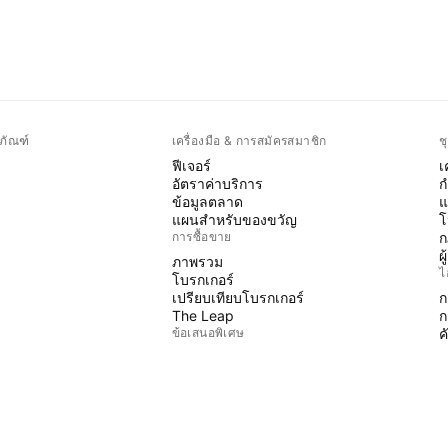
ภัณฑ์
เครื่องมือ & การสมัครสมาชิก
ช
ฟีเจอร์
เ
อัตราค่าบริการ
ก
ข้อมูลตลาด
แ
แผนสำหรับของขวัญ
โ
การซื้อขาย
ก
ผ
ภาพรวม
ไ
โบรกเกอร์
เปรียบเทียบโบรกเกอร์
ก
The Leap
ก
ข้อเสนอพิเศษ
ค
P
ฟิวเจอร์ส CME Group
ฟิวเจอร์ส Eurex
อ
ชุดหุ้นสหรัฐฯ
W
เกี่ยวกับบริษัท
ฟ
พ
พวกเราคือใคร