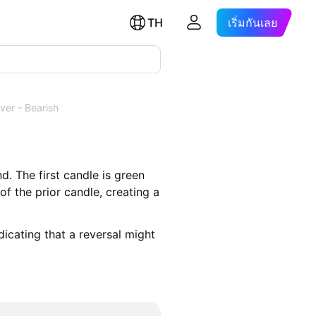
TH
เริ่มกันเลย
ver - Bearish
. The first candle is green
f the prior candle, creating a
icating that a reversal might