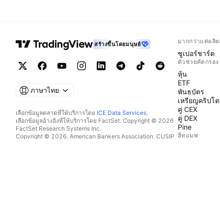
มากกว่าแค่ผลิต
สร้างขึ้นโดยมนุษย์
ซูเปอร์ชาร์ต
ตัวช่วยคัดกรอง
หุ้น
ETF
ภาษาไทย
พันธบัตร
เหรียญคริปโต
คู่ CEX
เลือกข้อมูลตลาดที่ให้บริการโดย
ICE Data Services
.
คู่ DEX
เลือกข้อมูลอ้างอิงที่ให้บริการโดย FactSet. Copyright © 2026
Pine
FactSet Research Systems Inc.
ฮีทแมพ
Copyright © 2026, American Bankers Association. CUSIP
Database ที่ให้บริการโดย FactSet Research Systems Inc. All
หุ้น
rights reserved.
ETF
SEC filings และเอกสารอื่นๆ ที่ให้บริการโดย
Quartr
.
เหรียญคริปโต
© 2026 TradingView, Inc.
ปฏิทิน
ทางเศรษฐกิจ
ผลประกอบกา
เงินปันผล
IPO