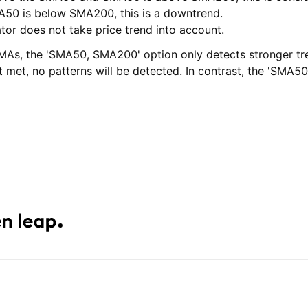
50 is below SMA200, this is a downtrend.
ator does not take price trend into account.
MAs, the 'SMA50, SMA200' option only detects stronger tr
 met, no patterns will be detected. In contrast, the 'SMA50'