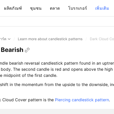
ผลิตภัณฑ์
ชุมชน
ตลาด
โบรกเกอร์
เพิ่มเติม
าร์ต
/
Learn more about candlestick patterns
/
Dark Cloud Co
 Bearish
le bearish reversal candlestick pattern found in an uptrend
 body. The second candle is red and opens above the high o
e midpoint of the first candle.
shift in the momentum from the upside to the downside, ind
rk Cloud Cover pattern is the
Piercing candlestick pattern
.