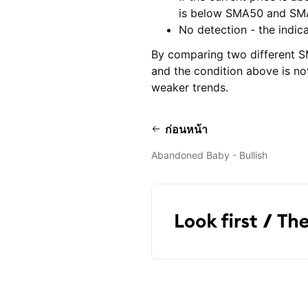
is below SMA50 and SMA
No detection - the indic
By comparing two different S
and the condition above is not
weaker trends.
ก่อนหน้า
Abandoned Baby - Bullish