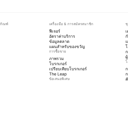
ภัณฑ์
เครื่องมือ & การสมัครสมาชิก
ช
ฟีเจอร์
เ
อัตราค่าบริการ
ก
ข้อมูลตลาด
แ
แผนสำหรับของขวัญ
โ
การซื้อขาย
ก
ผ
ภาพรวม
ไ
โบรกเกอร์
เปรียบเทียบโบรกเกอร์
ก
The Leap
ก
ข้อเสนอพิเศษ
ค
P
ฟิวเจอร์ส CME Group
ฟิวเจอร์ส Eurex
อ
ชุดหุ้นสหรัฐฯ
W
เกี่ยวกับบริษัท
ฟ
พ
พวกเราคือใคร
ร
ภารกิจสำรวจอวกาศ
บล็อก
ศูนย์ช่วยเหลือ