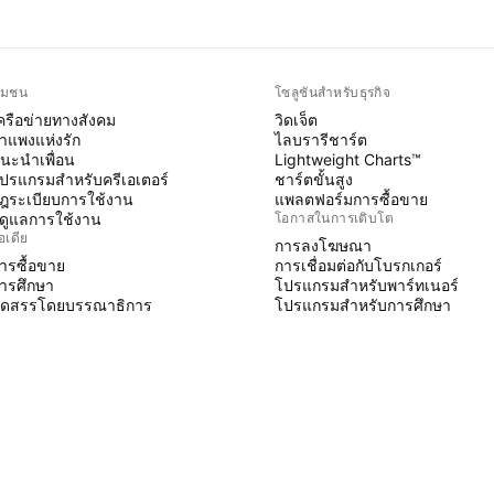
ุมชน
โซลูชันสำหรับธุรกิจ
ครือข่ายทางสังคม
วิดเจ็ต
ำแพงแห่งรัก
ไลบรารีชาร์ต
นะนำเพื่อน
Lightweight Charts™
ปรแกรมสำหรับครีเอเตอร์
ชาร์ตขั้นสูง
ฎระเบียบการใช้งาน
แพลตฟอร์มการซื้อขาย
ู้ดูแลการใช้งาน
โอกาสในการเติบโต
อเดีย
การลงโฆษณา
ารซื้อขาย
การเชื่อมต่อกับโบรกเกอร์
ารศึกษา
โปรแกรมสำหรับพาร์ทเนอร์
ัดสรรโดยบรรณาธิการ
โปรแกรมสำหรับการศึกษา
INE SCRIPT
ินดิเคเตอร์ & กลยุทธ์
izards
รีแลนซ์
ื้นที่แบบชำระเงิน