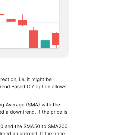
ection, i.e. it might be
Trend Based On’ option allows
ing Average (SMA) with the
d a downtrend. If the price is
A50 and the SMA50 to SMA200.
red an uptrend. If the price