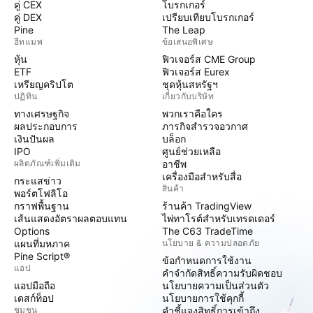
คู่ CEX
โบรกเกอร์
คู่ DEX
เปรียบเทียบโบรกเกอร์
Pine
The Leap
ฮีทแมพ
ข้อเสนอพิเศษ
หุ้น
ฟิวเจอร์ส CME Group
ETF
ฟิวเจอร์ส Eurex
เหรียญคริปโต
ชุดหุ้นสหรัฐฯ
ปฏิทิน
เกี่ยวกับบริษัท
ทางเศรษฐกิจ
พวกเราคือใคร
ผลประกอบการ
ภารกิจสำรวจอวกาศ
เงินปันผล
บล็อก
IPO
ศูนย์ช่วยเหลือ
ผลิตภัณฑ์เพิ่มเติม
อาชีพ
เครื่องมือสำหรับสื่อ
กระแสข่าว
สินค้า
พอร์ตโฟลิโอ
กราฟพื้นฐาน
ร้านค้า TradingView
เส้นแสดงอัตราผลตอบแทน
ไพ่ทาโรต์สำหรับเทรดเดอร์
Options
The C63 TradeTime
แผนที่มหภาค
นโยบาย & ความปลอดภัย
Pine Script®
ข้อกำหนดการใช้งาน
แอป
คำจำกัดสิทธิ์ความรับผิดชอบ
แอปมือถือ
นโยบายความเป็นส่วนตัว
เดสก์ท็อป
นโยบายการใช้คุกกี้
ชุมชน
คำชี้แจงสิทธิ์การเข้าถึง