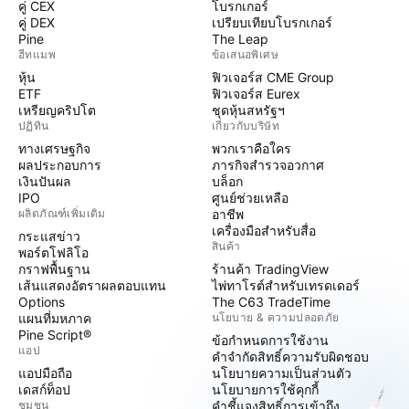
คู่ CEX
โบรกเกอร์
คู่ DEX
เปรียบเทียบโบรกเกอร์
Pine
The Leap
ฮีทแมพ
ข้อเสนอพิเศษ
หุ้น
ฟิวเจอร์ส CME Group
ETF
ฟิวเจอร์ส Eurex
เหรียญคริปโต
ชุดหุ้นสหรัฐฯ
ปฏิทิน
เกี่ยวกับบริษัท
ทางเศรษฐกิจ
พวกเราคือใคร
ผลประกอบการ
ภารกิจสำรวจอวกาศ
เงินปันผล
บล็อก
IPO
ศูนย์ช่วยเหลือ
ผลิตภัณฑ์เพิ่มเติม
อาชีพ
เครื่องมือสำหรับสื่อ
กระแสข่าว
สินค้า
พอร์ตโฟลิโอ
กราฟพื้นฐาน
ร้านค้า TradingView
เส้นแสดงอัตราผลตอบแทน
ไพ่ทาโรต์สำหรับเทรดเดอร์
Options
The C63 TradeTime
แผนที่มหภาค
นโยบาย & ความปลอดภัย
Pine Script®
ข้อกำหนดการใช้งาน
แอป
คำจำกัดสิทธิ์ความรับผิดชอบ
แอปมือถือ
นโยบายความเป็นส่วนตัว
เดสก์ท็อป
นโยบายการใช้คุกกี้
ชุมชน
คำชี้แจงสิทธิ์การเข้าถึง