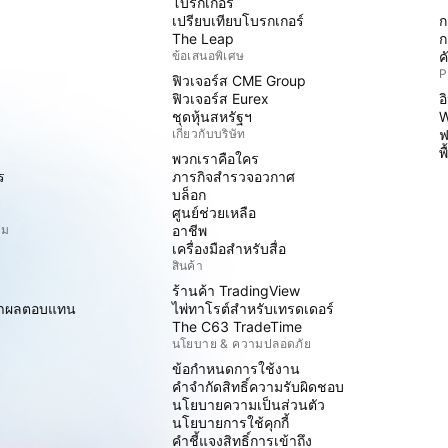
โบรกเกอร์
เปรียบเทียบโบรกเกอร์
ก
The Leap
ก
ข้อเสนอพิเศษ
ค
P
ฟิวเจอร์ส CME Group
ฟิวเจอร์ส Eurex
อ
ชุดหุ้นสหรัฐฯ
W
เกี่ยวกับบริษัท
ฟ
พ
พวกเราคือใคร
ร
ภารกิจสำรวจอวกาศ
บล็อก
ศูนย์ช่วยเหลือ
ิม
อาชีพ
เครื่องมือสำหรับสื่อ
สินค้า
ร้านค้า TradingView
ราผลตอบแทน
ไพ่ทาโรต์สำหรับเทรดเดอร์
The C63 TradeTime
นโยบาย & ความปลอดภัย
ข้อกำหนดการใช้งาน
คำจำกัดสิทธิ์ความรับผิดชอบ
นโยบายความเป็นส่วนตัว
นโยบายการใช้คุกกี้
คำชี้แจงสิทธิ์การเข้าถึง