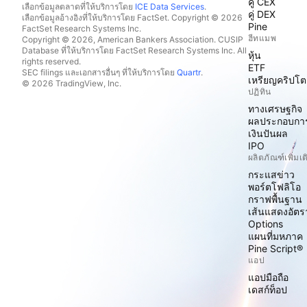
คู่ CEX
เลือกข้อมูลตลาดที่ให้บริการโดย
ICE Data Services
.
คู่ DEX
เลือกข้อมูลอ้างอิงที่ให้บริการโดย FactSet. Copyright © 2026
Pine
FactSet Research Systems Inc.
ฮีทแมพ
Copyright © 2026, American Bankers Association. CUSIP
Database ที่ให้บริการโดย FactSet Research Systems Inc. All
หุ้น
rights reserved.
ETF
SEC filings และเอกสารอื่นๆ ที่ให้บริการโดย
Quartr
.
เหรียญคริปโต
© 2026 TradingView, Inc.
ปฏิทิน
ทางเศรษฐกิจ
ผลประกอบกา
เงินปันผล
IPO
ผลิตภัณฑ์เพิ่มเต
กระแสข่าว
พอร์ตโฟลิโอ
กราฟพื้นฐาน
เส้นแสดงอัต
Options
แผนที่มหภาค
Pine Script®
แอป
แอปมือถือ
เดสก์ท็อป