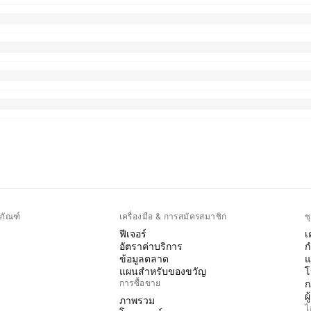
ภัณฑ์
เครื่องมือ & การสมัครสมาชิก
ช
ฟีเจอร์
เ
อัตราค่าบริการ
ก
ข้อมูลตลาด
แ
แผนสำหรับของขวัญ
โ
การซื้อขาย
ก
ผ
ภาพรวม
ไ